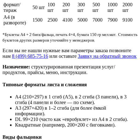
формат/
100
200
300
500
1000
2000
50 шт
тираж
шт
шт
шт
шт
шт
шт
А4 (в
1500
2500
4100
5000
7000
7900
9100
развороте)
*Буклеты А4 + 2 бига/фальца, печать 4+4, бумага 150 гр мел.мат. Стоимость
буклетов других размеров уточняйте у менеджеров.
Если вы не нашли нужные вам параметры заказа позвоните
нам
8 (499) 685-75-16
или оставьте
Заявку на обратный звонок
Назначение:
структурированная презентация услуг/
продуктов, прайсы, меню, инструкции.
Типовые форматы листа и сложения
A4 (210×297) в 1 сгиб (A5), в 2 сгиба (3 панели), в 3
сгиба (4 панели и более — по схеме).
A3 (297×420) в 1–2 сгиба (для более ёмкой
информации).
DL 99×210 (часто как «евробуклет» из A4 в 2 сгиба).
Квадратные (например, 200×200 с биговками).
Виды фальцовки