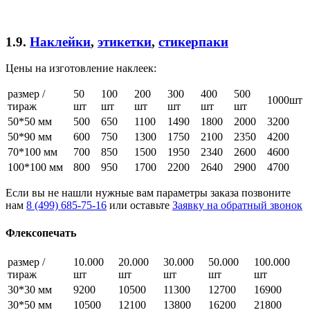
1.9.
Наклейки
,
этикетки
,
стикерпаки
Цены на изготовление наклеек:
размер /
50
100
200
300
400
500
1000шт
тираж
шт
шт
шт
шт
шт
шт
50*50 мм
500
650
1100
1490
1800
2000
3200
50*90 мм
600
750
1300
1750
2100
2350
4200
70*100 мм
700
850
1500
1950
2340
2600
4600
100*100 мм
800
950
1700
2200
2640
2900
4700
Если вы не нашли нужные вам параметры заказа позвоните
нам
8 (499) 685-75-16
или оставьте
Заявку на обратный звонок
Флексопечать
размер /
10.000
20.000
30.000
50.000
100.000
тираж
шт
шт
шт
шт
шт
30*30 мм
9200
10500
11300
12700
16900
30*50 мм
10500
12100
13800
16200
21800