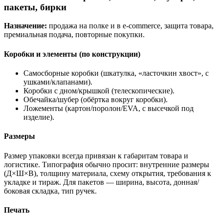
пакеты, бирки
Назначение:
продажа на полке и в e-commerce, защита товара,
премиальная подача, повторные покупки.
Коробки и элементы (по конструкции)
Самосборные коробки (шкатулка, «ласточкин хвост», с
ушками/клапанами).
Коробки с дном/крышкой (телескопические).
Обечайка/шубер (обёртка вокруг коробки).
Ложементы (картон/поролон/EVA, с высечкой под
изделие).
Размеры
Размер упаковки всегда привязан к габаритам товара и
логистике. Типография обычно просит: внутренние размеры
(Д×Ш×В), толщину материала, схему открытия, требования к
укладке и тираж. Для пакетов — ширина, высота, донная/
боковая складка, тип ручек.
Печать