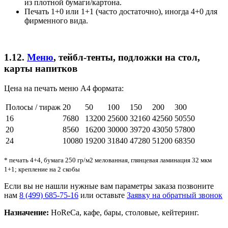
из плотной бумаги/картона.
Печать 1+0 или 1+1 (часто достаточно), иногда 4+0 для
фирменного вида.
1.12.
Меню
, тейбл-тенты, подложки на стол,
карты напитков
Цена на печать меню А4 формата:
Полосы / тираж
20
50
100
150
200
300
16
7680
13200
25600
32160
42560
50550
20
8560
16200
30000
39720
43050
57800
24
10080
19200
31840
47280
51200
68350
* печать 4+4, бумага 250 гр/м2 мелованная, глянцевая ламинация 32 мкм
1+1; крепление на 2 скобы
Если вы не нашли нужные вам параметры заказа позвоните
нам
8 (499) 685-75-16
или оставьте
Заявку на обратный звонок
Назначение:
HoReCa, кафе, бары, столовые, кейтеринг.