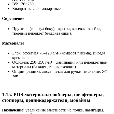
B5: 176×250
Квадратные/нестандартные
Скрепление
Пружина (сверху/сбоку), скрепка, клеевая склейка,
твёрдый переплёт (ежедневники).
Материалы
Блок: офсетная 70–120 г/м² (комфорт письма), иногда
кремовая.
Обложка: 250–350 г/м² + ламинация или переплётные
материалы (баладек, ткань, экокожа).
Опции: резинка, ляссе, петля для ручки, тиснение, УФ-
лак.
1.15. POS-материалы: воблеры, шелфтокеры,
стопперы, ценникодержатели, мобайлы
Назначение:
увеличение заметности на полке, навигация,