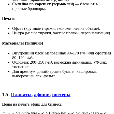
Склейка по корешку (термоклей)
— блокноты/
простые брошюры.
Печать
Офсет (крупные тиражи, экономичнее на объёме).
Цифра (малые тиражи, частые правки, персонализация).
Материалы (типично)
Внутренний блок: мелованная 90–170 г/м² или офсетная
80–120 г/м².
Обложка: 200–350 г/м², возможна ламинация, УФ-лак,
тиснение.
Для премиум: дизайнерские бумаги, кашировка,
выборочный лак, фольга.
1.5.
Плакаты
,
афиши
,
постеры
Цены на печать афиш для бизнеса:
Тираж
А2 (420х594 мм)
А1 (594х841 мм)
А0 (841х1189 мм)