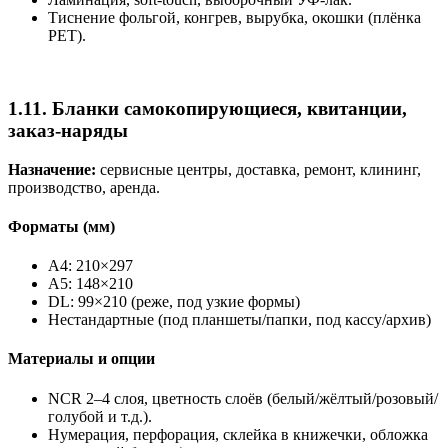
Тиснение фольгой, конгрев, вырубка, окошки (плёнка
PET).
1.11. Бланки самокопирующиеся, квитанции,
заказ-наряды
Назначение:
сервисные центры, доставка, ремонт, клининг,
производство, аренда.
Форматы (мм)
A4: 210×297
A5: 148×210
DL: 99×210 (реже, под узкие формы)
Нестандартные (под планшеты/папки, под кассу/архив)
Материалы и опции
NCR 2–4 слоя, цветность слоёв (белый/жёлтый/розовый/
голубой и т.д.).
Нумерация, перфорация, склейка в книжечки, обложка