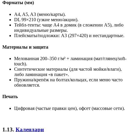
Форматы (мм)
A4, A5, A3 (меню/карты).
DL 99×210 (узкие меню/акции).
Тейбл-тенты: чаще A4 в домик (в сложении A5), либо
индивидуальные размеры.
Плейсматы/подложки: A3 (297×420) и нестандартные.
Материалы и защита
Мелованная 200–350 г/м² + ламинация (мат/глянец/soft-
touch).
Синтетические материалы (для частой мойки/влаги),
либо ламинация «в пакет».
Пружина/крепёж на болтах/кольцах, если меню часто
обновляется.
Печать
Цифровая (частые правки цен), офсет (массовые сети).
1.13.
Календари