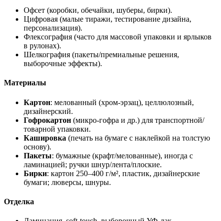
Офсет (коробки, обечайки, шуберы, бирки).
Цифровая (малые тиражи, тестирование дизайна,
персонализация).
Флексография (часто для массовой упаковки и ярлыков
в рулонах).
Шелкография (пакеты/премиальные решения,
выборочные эффекты).
Материалы
Картон
: мелованный (хром-эрзац), целлюлозный,
дизайнерский.
Гофрокартон
(микро-гофра и др.) для транспортной/
товарной упаковки.
Кашировка
(печать на бумаге с наклейкой на толстую
основу).
Пакеты
: бумажные (крафт/мелованные), иногда с
ламинацией; ручки шнур/лента/плоские.
Бирки
: картон 250–400 г/м², пластик, дизайнерские
бумаги; люверсы, шнуры.
Отделка
Ламинация, soft-touch, выборочный УФ-лак.