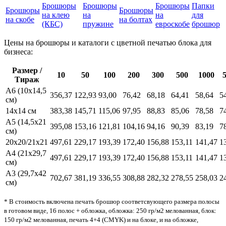
Брошюры
Брошюры
Брошюры
Папки
Брошюры
Брошюры
на клею
на
на
для
на скобе
на болтах
(КБС)
пружине
евроскобе
брошюр
Цены на брошюры и каталоги с цветной печатью блока для
бизнеса:
Размер /
10
50
100
200
300
500
1000
Тираж
А6 (10х14,5
356,37
122,93
93,00
76,42
68,18
64,41
58,64
5
см)
14х14 см
383,38
145,71
115,06
97,95
88,83
85,06
78,58
7
А5 (14,5х21
395,08
153,16
121,81
104,16
94,16
90,39
83,19
7
см)
20x20/21x21
497,61
229,17
193,39
172,40
156,88
153,11
141,47
1
А4 (21х29,7
497,61
229,17
193,39
172,40
156,88
153,11
141,47
1
см)
А3 (29,7х42
702,67
381,19
336,55
308,88
282,32
278,55
258,03
2
см)
* В стоимость включена печать брошюр соответсвующего размера полосы
в готовом виде, 16 полос + обложка, обложка: 250 гр/м2 мелованная, блок:
150 гр/м2 мелованная, печать 4+4 (CMYK) и на блоке, и на обложке,