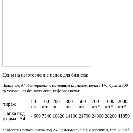
Цены на изготовление папок для бизнеса:
Папки под А4, без коршека, с вклеенным карманом, печать 4+0, бумага 300
гр мелованная без ламинации, цифровая печать
50
100
200
300
500
700
1000
2000
тираж
шт
шт
шт
шт
шт
шт*
шт*
шт*
Папка под
4600
7340
10820
14100
21700
24300
28200
41850
формат А4
* Офсетная печать, папка под А4, цельновырубная, с корешком, толщиной 5