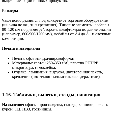
выделение акций и новых продуктов.
Размеры
Чаще всего делаются под конкретное торговое оборудование
(ширина полки, тип крепления). Типовые элементы: воблеры
80–120 мм по диаметру/стороне, шелфтокеры по длине секции
(например, 600/900/1200 мм), мобайлы от A4 до A1 и сложные
композиции.
Печать и материалы
Печать: офсет/цифра/широкоформат.
Материалы: картон 250–350 г/м², пластик PET/PP,
микрогофра, самоклейка.
Отделка: ламинация, вырубка, двусторонняя печать,
крепления (скотч/клипсы/пластиковые держатели).
1.16. Таблички, вывески, стенды, навигация
Назначение:
офисы, производства, склады, клиники, школы/
курсы, ТЦ, ПВЗ, гостиницы.