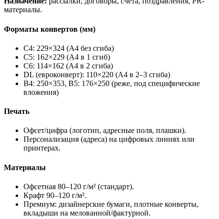
Назначение:
рассылки, договоры, счета, поздравления, PR-
материалы.
Форматы конвертов (мм)
C4: 229×324 (A4 без сгиба)
C5: 162×229 (A4 в 1 сгиб)
C6: 114×162 (A4 в 2 сгиба)
DL (евроконверт): 110×220 (A4 в 2–3 сгиба)
B4: 250×353, B5: 176×250 (реже, под специфические
вложения)
Печать
Офсет/цифра (логотип, адресные поля, плашки).
Персонализация (адреса) на цифровых линиях или
принтерах.
Материалы
Офсетная 80–120 г/м² (стандарт).
Крафт 90–120 г/м².
Премиум: дизайнерские бумаги, плотные конверты,
вкладыши на мелованной/фактурной.