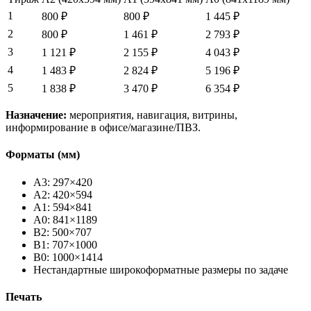
1
800 ₽
800 ₽
1 445 ₽
2
800 ₽
1 461 ₽
2 793 ₽
3
1 121 ₽
2 155 ₽
4 043 ₽
4
1 483 ₽
2 824 ₽
5 196 ₽
5
1 838 ₽
3 470 ₽
6 354 ₽
Назначение:
мероприятия, навигация, витрины,
информирование в офисе/магазине/ПВЗ.
Форматы (мм)
A3: 297×420
A2: 420×594
A1: 594×841
A0: 841×1189
B2: 500×707
B1: 707×1000
B0: 1000×1414
Нестандартные широкоформатные размеры по задаче
Печать