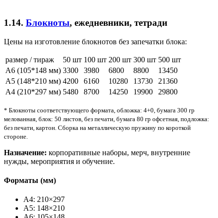
1.14.
Блокноты
, ежедневники, тетради
Цены на изготовление блокнотов без запечатки блока:
размер / тираж
50 шт
100 шт
200 шт
300 шт
500 шт
А6 (105*148 мм)
3300
3980
6800
8800
13450
А5 (148*210 мм)
4200
6160
10280
13730
21360
А4 (210*297 мм)
5480
8700
14250
19900
29800
* Блокноты соответствующего формата, обложка: 4+0, бумага 300 гр
мелованная, блок: 50 листов, без печати, бумага 80 гр офсетная, подложка:
без печати, картон. Сборка на металлическую пружину по короткой
стороне.
Назначение:
корпоративные наборы, мерч, внутренние
нужды, мероприятия и обучение.
Форматы (мм)
A4: 210×297
A5: 148×210
A6: 105×148