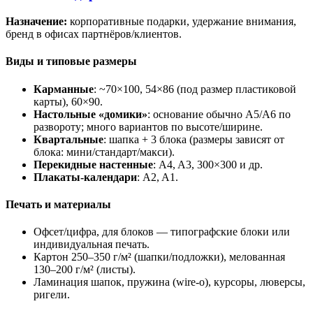
Назначение:
корпоративные подарки, удержание внимания,
бренд в офисах партнёров/клиентов.
Виды и типовые размеры
Карманные
: ~70×100, 54×86 (под размер пластиковой
карты), 60×90.
Настольные «домики»
: основание обычно A5/A6 по
развороту; много вариантов по высоте/ширине.
Квартальные
: шапка + 3 блока (размеры зависят от
блока: мини/стандарт/макси).
Перекидные настенные
: A4, A3, 300×300 и др.
Плакаты-календари
: A2, A1.
Печать и материалы
Офсет/цифра, для блоков — типографские блоки или
индивидуальная печать.
Картон 250–350 г/м² (шапки/подложки), мелованная
130–200 г/м² (листы).
Ламинация шапок, пружина (wire-o), курсоры, люверсы,
ригели.