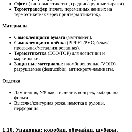
Офсет
(листовые этикетки, средние/крупные тиражи).
Термотрансфер
(печать переменных данных на
термоэтикетках через принтеры этикеток).
Материалы
Самоклеящаяся бумага
(мат/глянец).
Самоклеящаяся плёнка
(PP/PET/PVC; белая/
прозрачная/металлизированная).
Термоэтикетка
(ECO/TOP) для логистики и
маркировки.
Защитные материалы
: пломбировочные (VOID),
разрушаемые (destructible), антискретч-ламинаты.
Отделка
Ламинация, УФ-лак, тиснение, конгрев, выборочная
фольга.
Высечка/контурная резка, намотка в рулоны,
перфорация.
1.10. Упаковка: коробки, обечайки, шуберы,