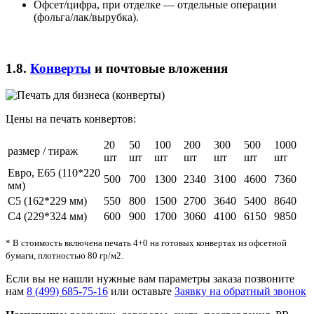
Офсет/цифра, при отделке — отдельные операции
(фольга/лак/вырубка).
1.8.
Конверты
и почтовые вложения
Цены на печать конвертов:
20
50
100
200
300
500
1000
размер / тираж
шт
шт
шт
шт
шт
шт
шт
Евро, Е65 (110*220
500
700
1300
2340
3100
4600
7360
мм)
С5 (162*229 мм)
550
800
1500
2700
3640
5400
8640
С4 (229*324 мм)
600
900
1700
3060
4100
6150
9850
* В стоимость включена печать 4+0 на готовых конвертах из офсетной
бумаги, плотностью 80 гр/м2.
Если вы не нашли нужные вам параметры заказа позвоните
нам
8 (499) 685-75-16
или оставьте
Заявку на обратный звонок