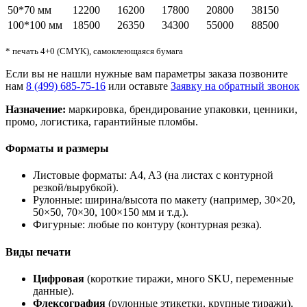
50*70 мм
12200
16200
17800
20800
38150
100*100 мм
18500
26350
34300
55000
88500
* печать 4+0 (CMYK), самоклеющаяся бумага
Если вы не нашли нужные вам параметры заказа позвоните
нам
8 (499) 685-75-16
или оставьте
Заявку на обратный звонок
Назначение:
маркировка, брендирование упаковки, ценники,
промо, логистика, гарантийные пломбы.
Форматы и размеры
Листовые форматы: A4, A3 (на листах с контурной
резкой/вырубкой).
Рулонные: ширина/высота по макету (например, 30×20,
50×50, 70×30, 100×150 мм и т.д.).
Фигурные: любые по контуру (контурная резка).
Виды печати
Цифровая
(короткие тиражи, много SKU, переменные
данные).
Флексография
(рулонные этикетки, крупные тиражи).