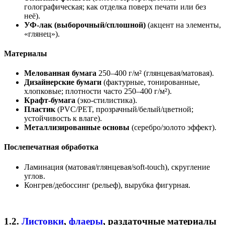
голографическая; как отделка поверх печати или без
неё).
УФ-лак (выборочный/сплошной)
(акцент на элементы,
«глянец»).
Материалы
Мелованная бумага
250–400 г/м² (глянцевая/матовая).
Дизайнерские бумаги
(фактурные, тонированные,
хлопковые; плотности часто 250–400 г/м²).
Крафт-бумага
(эко-стилистика).
Пластик
(PVC/PET, прозрачный/белый/цветной;
устойчивость к влаге).
Металлизированные основы
(серебро/золото эффект).
Послепечатная обработка
Ламинация (матовая/глянцевая/soft-touch), скругление
углов.
Конгрев/дебоссинг (рельеф), вырубка фигурная.
1.2.
Листовки
,
флаеры
, раздаточные материалы