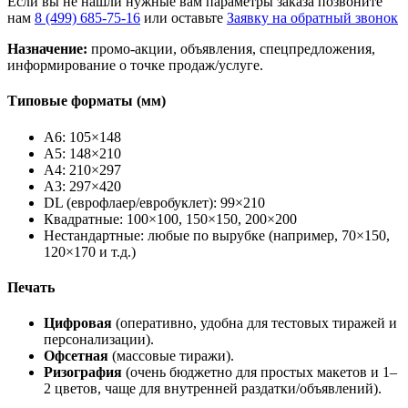
Если вы не нашли нужные вам параметры заказа позвоните
нам
8 (499) 685-75-16
или оставьте
Заявку на обратный звонок
Назначение:
промо-акции, объявления, спецпредложения,
информирование о точке продаж/услуге.
Типовые форматы (мм)
A6: 105×148
A5: 148×210
A4: 210×297
A3: 297×420
DL (еврофлаер/евробуклет): 99×210
Квадратные: 100×100, 150×150, 200×200
Нестандартные: любые по вырубке (например, 70×150,
120×170 и т.д.)
Печать
Цифровая
(оперативно, удобна для тестовых тиражей и
персонализации).
Офсетная
(массовые тиражи).
Ризография
(очень бюджетно для простых макетов и 1–
2 цветов, чаще для внутренней раздатки/объявлений).