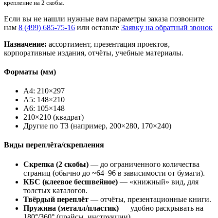
крепление на 2 скобы.
Если вы не нашли нужные вам параметры заказа позвоните
нам
8 (499) 685-75-16
или оставьте
Заявку на обратный звонок
Назначение:
ассортимент, презентация проектов,
корпоративные издания, отчёты, учебные материалы.
Форматы (мм)
A4: 210×297
A5: 148×210
A6: 105×148
210×210 (квадрат)
Другие по ТЗ (например, 200×280, 170×240)
Виды переплёта/скрепления
Скрепка (2 скобы)
— до ограниченного количества
страниц (обычно до ~64–96 в зависимости от бумаги).
КБС (клеевое бесшвейное)
— «книжный» вид, для
толстых каталогов.
Твёрдый переплёт
— отчёты, презентационные книги.
Пружина (металл/пластик)
— удобно раскрывать на
180°/360° (прайсы, инструкции).