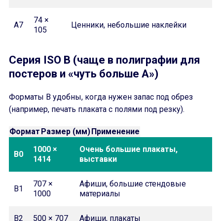
74 ×
A7
Ценники, небольшие наклейки
105
Серия ISO B (чаще в полиграфии для
постеров и «чуть больше A»)
Форматы B удобны, когда нужен запас под обрез
(например, печать плаката с полями под резку).
Формат
Размер (мм)
Применение
1000 ×
Очень большие плакаты,
B0
1414
выставки
707 ×
Афиши, большие стендовые
B1
1000
материалы
B2
500 × 707
Афиши, плакаты