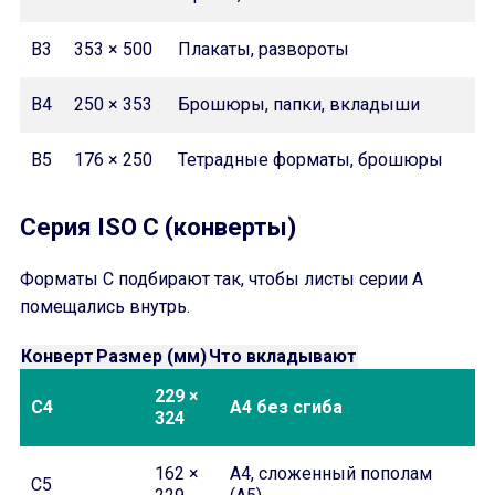
B3
353 × 500
Плакаты, развороты
B4
250 × 353
Брошюры, папки, вкладыши
B5
176 × 250
Тетрадные форматы, брошюры
Серия ISO C (конверты)
Форматы C подбирают так, чтобы листы серии A
помещались внутрь.
Конверт
Размер (мм)
Что вкладывают
229 ×
C4
A4 без сгиба
324
162 ×
A4, сложенный пополам
C5