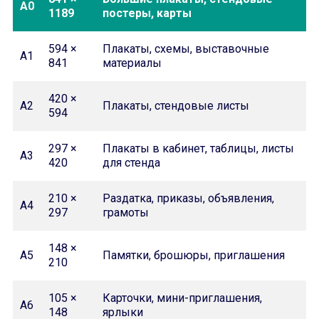
A0
1189
постеры, карты
594 ×
Плакаты, схемы, выставочные
A1
841
материалы
420 ×
A2
Плакаты, стендовые листы
594
297 ×
Плакаты в кабинет, таблицы, листы
A3
420
для стенда
210 ×
Раздатка, приказы, объявления,
A4
297
грамоты
148 ×
A5
Памятки, брошюры, приглашения
210
105 ×
Карточки, мини-приглашения,
A6
148
ярлыки