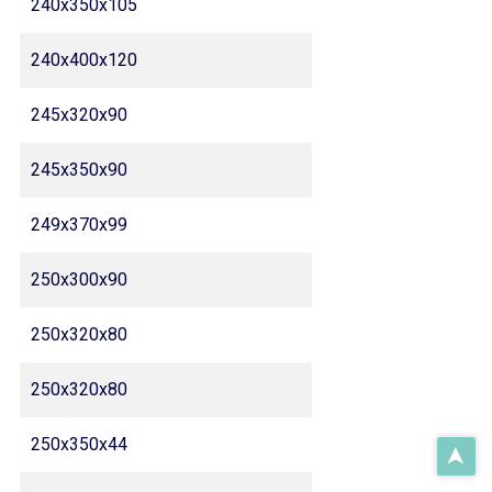
240x350x105
240x400x120
245x320x90
245x350x90
249x370x99
250x300x90
250x320x80
250x320x80
250x350x44
➤