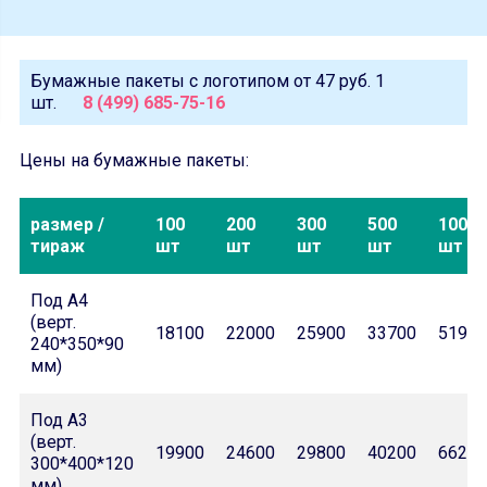
Бумажные пакеты с логотипом от
47 руб.
1
шт.
8 (499) 685-75-16
Цены на бумажные пакеты:
размер /
100
200
300
500
1000
тираж
шт
шт
шт
шт
шт
Под А4
(верт.
18100
22000
25900
33700
51900
240*350*90
мм)
Под А3
(верт.
19900
24600
29800
40200
66200
300*400*120
мм)