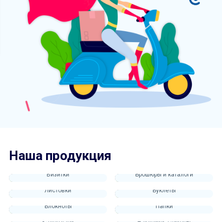
Наша продукция
Визитки
Брошюры и каталоги
Листовки
Буклеты
Блокноты
Папки