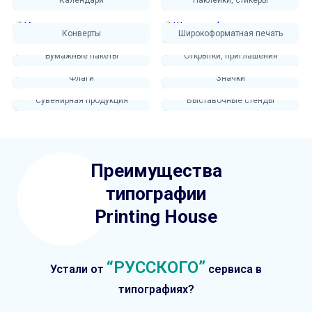
Календари
Наклейки, стикеры
Конверты
Широкоформатная печать
Бумажные пакеты
Открытки, приглашения
Флаги
Значки
Сувенирная продукция
Выставочные стенды
Преимущества
типографии
Printing House
“РУССКОГО”
Устали от
сервиса в
типографиях?