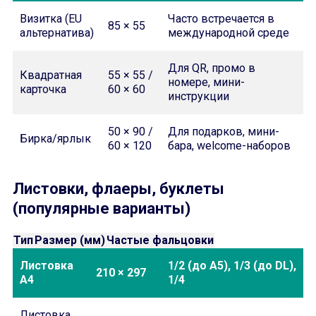
Визитка (EU
Часто встречается в
85 × 55
альтернатива)
международной среде
Для QR, промо в
Квадратная
55 × 55 /
номере, мини-
карточка
60 × 60
инструкции
50 × 90 /
Для подарков, мини-
Бирка/ярлык
60 × 120
бара, welcome-наборов
Листовки, флаеры, буклеты
(популярные варианты)
Тип
Размер (мм)
Частые фальцовки
Листовка
1/2 (до A5), 1/3 (до DL),
210 × 297
A4
1/4
Листовка