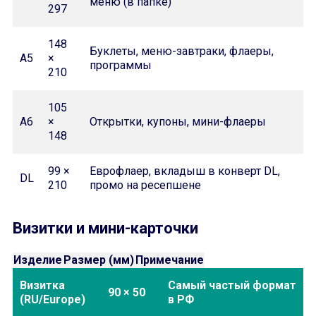
меню (в папке)
297
148
Буклеты, меню-завтраки, флаеры,
A5
×
программы
210
105
A6
×
Открытки, купоны, мини-флаеры
148
99 ×
Еврофлаер, вкладыш в конверт DL,
DL
210
промо на ресепшене
Визитки и мини-карточки
Изделие
Размер (мм)
Примечание
Визитка
Самый частый формат
90 × 50
(RU/Europe)
в РФ