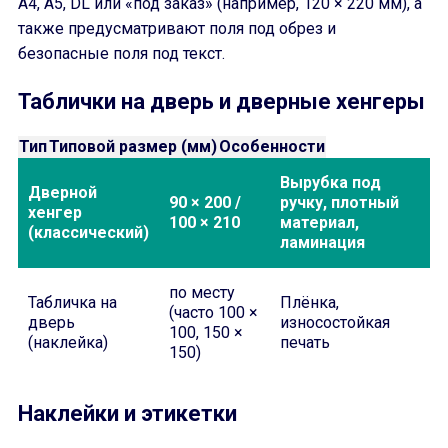
A4, A5, DL или «под заказ» (например, 120 × 220 мм), а
также предусматривают поля под обрез и
безопасные поля под текст.
Таблички на дверь и дверные хенгеры
Тип
Типовой размер (мм)
Особенности
Вырубка под
Дверной
90 × 200 /
ручку, плотный
хенгер
100 × 210
материал,
(классический)
ламинация
по месту
Табличка на
Плёнка,
(часто 100 ×
дверь
износостойкая
100, 150 ×
(наклейка)
печать
150)
Наклейки и этикетки