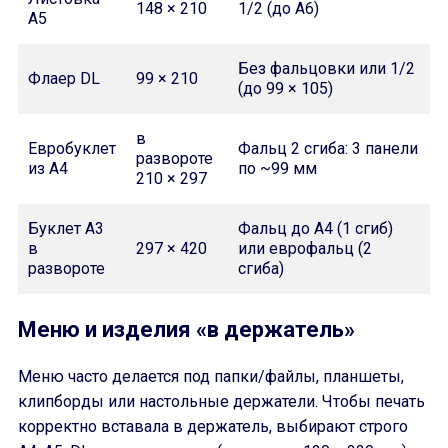
148 × 210
1/2 (до A6)
A5
Без фальцовки или 1/2
Флаер DL
99 × 210
(до 99 × 105)
в
Евробуклет
Фальц 2 сгиба: 3 панели
развороте
из A4
по ~99 мм
210 × 297
Буклет A3
Фальц до A4 (1 сгиб)
в
297 × 420
или еврофальц (2
развороте
сгиба)
Меню и изделия «в держатель»
Меню часто делается под папки/файлы, планшеты,
клипборды или настольные держатели. Чтобы печать
корректно вставала в держатель, выбирают строго