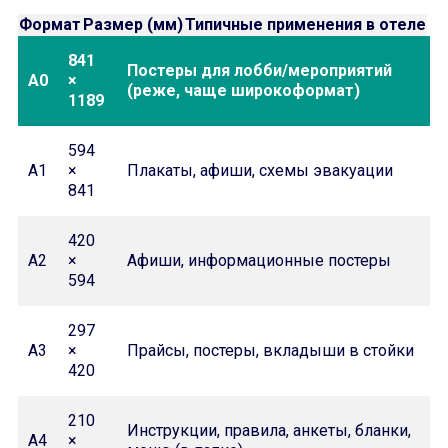
Формат
Размер (мм)
Типичные применения в отеле
841
Постеры для лобби/мероприятий
A0
×
(реже, чаще широкоформат)
1189
594
A1
×
Плакаты, афиши, схемы эвакуации
841
420
A2
×
Афиши, информационные постеры
594
297
A3
×
Прайсы, постеры, вкладыши в стойки
420
210
Инструкции, правила, анкеты, бланки,
A4
×