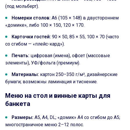
(под мольберт).
Номерки столов:
A6 (105 × 148) в двустороннем
«домике», либо 100 × 150, 120 × 170.
Карточки гостей:
90 × 50, 85 × 55, 100 × 70 (часто
со сгибом — «плейс-кард»).
Печать:
цифровая (имена), офсет (массовые
элементы), УФ/фольга (премиум).
Материалы:
картон 250–350 г/м², дизайнерские
бумаги; возможны ламинация и тиснение.
Меню на стол и винные карты для
банкета
Размеры:
A5, A4, DL; «домик» A4 со сгибом до A5;
многостраничное меню 2–12 полос.