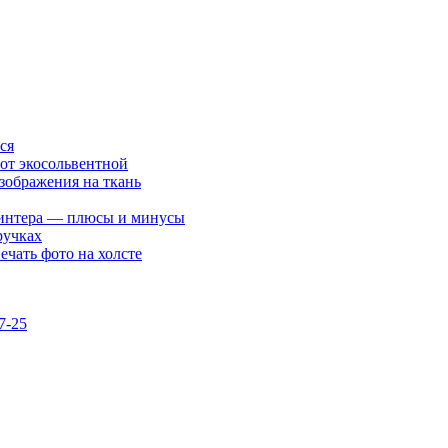
ся
 от экосольвентной
изображения на ткань
принтера — плюсы и минусы
ручках
ечать фото на холсте
7-25