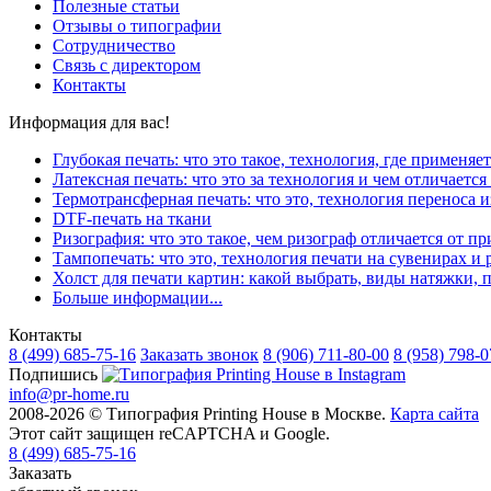
Полезные статьи
Отзывы о типографии
Сотрудничество
Связь с директором
Контакты
Информация для вас!
Глубокая печать: что это такое, технология, где применяет
Латексная печать: что это за технология и чем отличается
Термотрансферная печать: что это, технология переноса 
DTF-печать на ткани
Ризография: что это такое, чем ризограф отличается от 
Тампопечать: что это, технология печати на сувенирах и 
Холст для печати картин: какой выбрать, виды натяжки, п
Больше информации...
Контакты
8 (499)
685-75-16
Заказать звонок
8 (906)
711-80-00
8 (958)
798-0
Подпишись
info@pr-home.ru
2008-2026 © Типография Printing House в Москве.
Карта сайта
Этот сайт защищен reCAPTCHA и Google.
8 (499)
685-75-16
Заказать