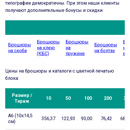
типографии демократичны. При этом наши клиенты
получают дополнительные бонусы и скидки.
Брошюры
Брошюры
Бр
Брошюры
Брошюры
на клею
на
на
на скобе
на болтах
(КБС)
пружине
ев
Цены на брошюры и каталоги с цветной печатью
блока:
Размер /
10
50
100
200
30
Тираж
А6 (10х14,5
356,37
122,93
93,00
76,42
68,1
см)