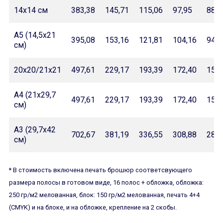
14х14 см
383,38
145,71
115,06
97,95
88,8
А5 (14,5х21
395,08
153,16
121,81
104,16
94,1
см)
20x20/21x21
497,61
229,17
193,39
172,40
156,
А4 (21х29,7
497,61
229,17
193,39
172,40
156,
см)
А3 (29,7х42
702,67
381,19
336,55
308,88
282,
см)
* В стоимость включена печать брошюр соответсвующего
размера полосы в готовом виде, 16 полос + обложка, обложка:
250 гр/м2 мелованная, блок: 150 гр/м2 мелованная, печать 4+4
(CMYK) и на блоке, и на обложке, крепление на 2 скобы.