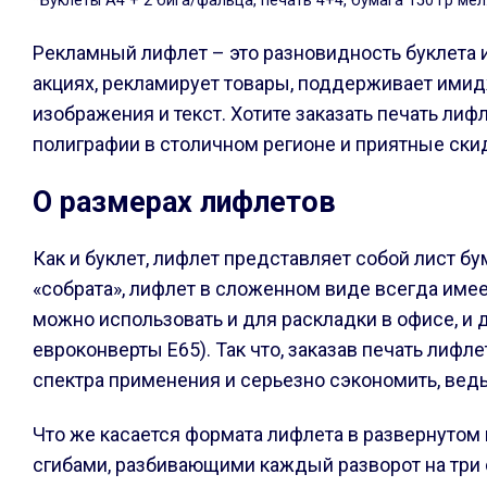
*Буклеты А4 + 2 бига/фальца, печать 4+4, бумага 150 гр м
Рекламный лифлет – это разновидность буклета и
акциях, рекламирует товары, поддерживает ими
изображения и текст. Хотите заказать печать ли
полиграфии в столичном регионе и приятные ски
О размерах лифлетов
Как и буклет, лифлет представляет собой лист б
«собрата», лифлет в сложенном виде всегда имеет
можно использовать и для раскладки в офисе, и 
евроконверты E65). Так что, заказав печать ли
спектра применения и серьезно сэкономить, ведь
Что же касается формата лифлета в развернутом
сгибами, разбивающими каждый разворот на три 