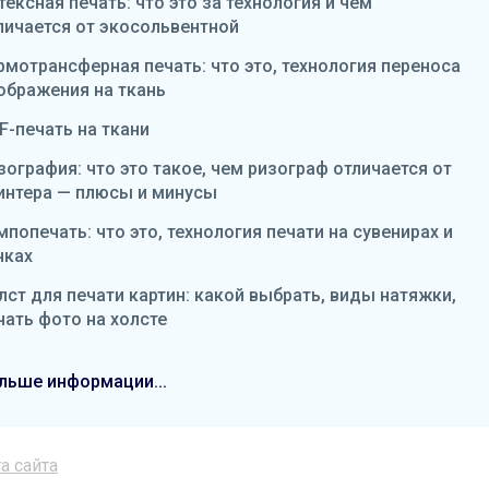
тексная печать: что это за технология и чем
личается от экосольвентной
рмотрансферная печать: что это, технология переноса
ображения на ткань
F-печать на ткани
зография: что это такое, чем ризограф отличается от
интера — плюсы и минусы
мпопечать: что это, технология печати на сувенирах и
чках
лст для печати картин: какой выбрать, виды натяжки,
чать фото на холсте
льше информации...
а сайта