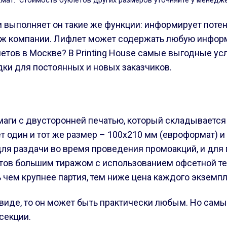
ел.мат. Стоимость буклетов других размеров уточняйте у менедж
 выполняет он такие же функции: информирует потен
дж компании. Лифлет может содержать любую информ
флетов в Москве? В Printing House самые выгодные у
дки для постоянных и новых заказчиков.
умаги с двусторонней печатью, который складывается 
 один и тот же размер – 100х210 мм (евроформат) и э
для раздачи во время проведения промоакций, и для
флетов большим тиражом с использованием офсетной т
 чем крупнее партия, тем ниже цена каждого экземпл
 виде, то он может быть практически любым. Но сам
секции.