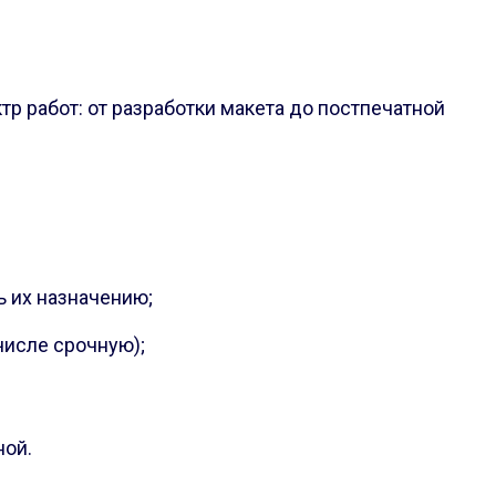
р работ: от разработки макета до постпечатной
 их назначению;
числе срочную);
ной.