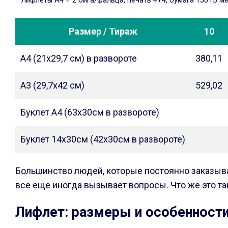
* Лифлеты А4 + 2 бига/фальца, печать 4+4, бумага 150 гр ме
Размер / Тираж
10
А4 (21х29,7 см) в развороте
380,11
А3 (29,7х42 см)
529,02
Буклет А4 (63х30см в развороте)
Буклет 14х30см (42х30см в развороте)
Большинство людей, которые постоянно заказыва
все еще иногда вызывает вопросы. Что же это т
Лифлет: размеры и особенност