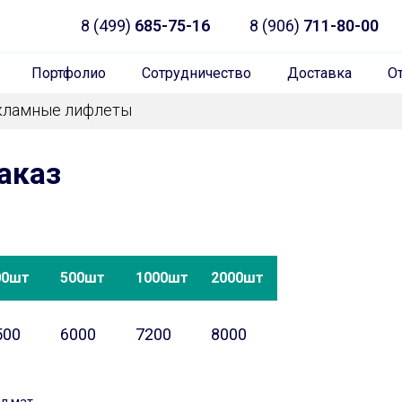
8 (499)
685-75-16
8 (906)
711-80-00
Портфолио
Сотрудничество
Доставка
О
кламные лифлеты
аказ
00шт
500шт
1000шт
2000шт
500
6000
7200
8000