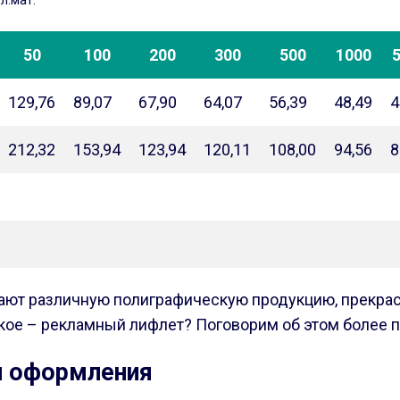
л.мат.
50
100
200
300
500
1000
129,76
89,07
67,90
64,07
56,39
48,49
4
212,32
153,94
123,94
120,11
108,00
94,56
8
ют различную полиграфическую продукцию, прекрасно 
акое – рекламный лифлет? Поговорим об этом более 
и оформления