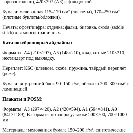
горизонтально), 420×297 (A3) с фальцовкой.
Бумаги: мелованная 115–170 г/м² (лифлеты), 170–250 г/м²
(плотные буклеты/обложки).
Печать: офсет/цифра; отделка: фальц, биговка, скоба (saddle
stitch) для многостраничных.
Каталоги/брошюры/гайдлайны:
Форматы: A4 (210×297), A5 (148×210), квадратные 210×210,
нестандарт под выкладку.
Переплёт: КБС (клеевое), скоба, пружина, твёрдый переплёт
(реже).
Бумаги: внутренний блок 90–150 г/м², обложка 200–300 г/м² с
ламинацией.
Плакаты и POSM:
Форматы: A3 (297×420), A2 (420×594), A1 (594×841), A0
(841×1189), B-форматы по запросу; также 500×700, 700×1000
мм.
Материалы: мелованная бумага 150–200 г/м², синтетические