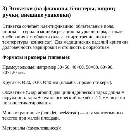
3) Этикетки (на флаконы, блистеры, шприц-
ручки, внешние упаковки)
Этикетка сочетает идентификацию, обязательные поля,
иногда — сериализацию/агрегацию на уровне тары, а также
требования к стойкости (влага, спирт, трение, низкие
температуры, конденсат). Для медицинских изделий критична
долговечность маркировки и стойкость к обработкам.
Форматы и размеры (типовые):
Прямоугольные: например 30×50, 40×60, 50×80, 60×90,
80×120 мм.
Круглые: Ø20, Ø30, Ø40 мм (пломбы, промо-стикеры).
Обхватные (wrap-around) для цилиндрической тары: длина =
окружность тары + технологический нахлёст 2–5 мм; высота
по зоне этикетирования.
Многостраничные (booklet, peel&read) — для многоязычных
текстов при малой площади.
Материалы (самоклеящиеся):