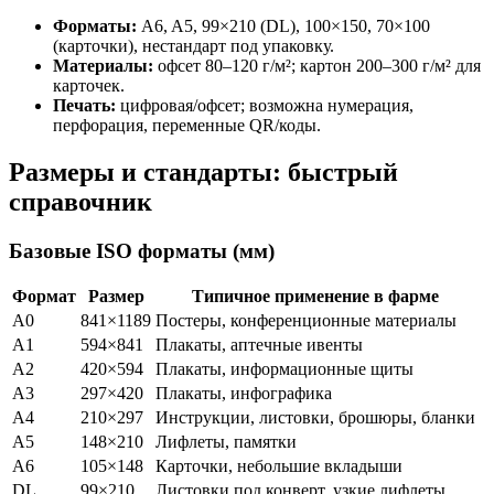
Форматы:
A6, A5, 99×210 (DL), 100×150, 70×100
(карточки), нестандарт под упаковку.
Материалы:
офсет 80–120 г/м²; картон 200–300 г/м² для
карточек.
Печать:
цифровая/офсет; возможна нумерация,
перфорация, переменные QR/коды.
Размеры и стандарты: быстрый
справочник
Базовые ISO форматы (мм)
Формат
Размер
Типичное применение в фарме
A0
841×1189
Постеры, конференционные материалы
A1
594×841
Плакаты, аптечные ивенты
A2
420×594
Плакаты, информационные щиты
A3
297×420
Плакаты, инфографика
A4
210×297
Инструкции, листовки, брошюры, бланки
A5
148×210
Лифлеты, памятки
A6
105×148
Карточки, небольшие вкладыши
DL
99×210
Листовки под конверт, узкие лифлеты