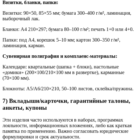
Визитки, бланки, папки:
Визитки: 90×50, 85×55 мм; бумага 300–400 г/м², ламинация,
выборочный лак.
Бланки: A4 210×297; бумага 80–100 г/м²; печать 1+0 или 4+0.
Папки: под A4, корешок 5–10 мм; картон 300–350 г/м²,
ламинация, карман.
Сувенирная полиграфия и комплаенс-материалы:
Календари: квартальные (шапка + блоки), настольные
«домики» (200×100/210×100 мм в развертке), карманные
(70×100 мм).
Блокноты: A5/A6/210×210, 50–100 листов, склейка/пружина.
7) Вкладыши/карточки, гарантийные талоны,
анкеты, купоны
Эти изделия часто используются в наборах, программах
лояльности, информационных вложениях, либо как краткая
памятка по применению. Важно согласовать юридические
формулировки и срок актуальности.