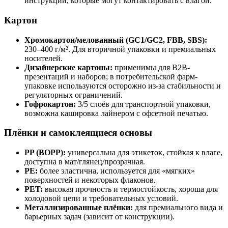
инструкций, которые могут контактировать с влагой.
Картон
Хромокартон/мелованный (GC1/GC2, FBB, SBS):
230–400 г/м². Для вторичной упаковки и премиальных
носителей.
Дизайнерские картоны:
применимы для B2B-
презентаций и наборов; в потребительской фарм-
упаковке используются осторожно из-за стабильности и
регуляторных ограничений.
Гофрокартон:
3/5 слоёв для транспортной упаковки,
возможна кашировка лайнером с офсетной печатью.
Плёнки и самоклеящиеся основы
PP (BOPP):
универсальна для этикеток, стойкая к влаге,
доступна в мат/глянец/прозрачная.
PE:
более эластична, используется для «мягких»
поверхностей и некоторых флаконов.
PET:
высокая прочность и термостойкость, хороша для
холодовой цепи и требовательных условий.
Металлизированные плёнки:
для премиального вида и
барьерных задач (зависит от конструкции).