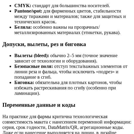
CMYK:
стандарт для большинства носителей.
Pantone/spot:
для фирменных цветов, стабильности
между тиражами и материалов; также для защитных и
технических красок.
Белила:
особенно важны на прозрачных/
металлизированных материалах (этикетки, рукава).
Допуски, вылеты, рез и биговка
Вылеты (bleed):
обычно 2–5 мм (точное значение
зависит от технологии и оборудования).
Безопасные поля:
отступ текста/важных элементов от
линии реза и фальца, чтобы исключить «подрез» и
попадание в сгиб.
Биговка:
обязательна для плотных картонов, чтобы
избежать растрескивания по сгибу (особенно при
ламинации).
Переменные данные и коды
На практике для фармы критична технологическая
совместимость макета с нанесением переменной информации:
серия, срок годности, DataMatrix/QR, агрегационные коды.
Даже если нанесение выполняется на линии, в дизайне