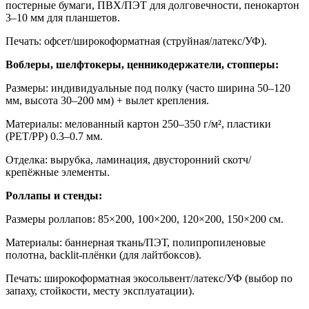
постерные бумаги, ПВХ/ПЭТ для долговечности, пенокартон
3–10 мм для планшетов.
Печать: офсет/широкоформатная (струйная/латекс/УФ).
Воблеры, шелфтокеры, ценникодержатели, стопперы:
Размеры: индивидуальные под полку (часто ширина 50–120
мм, высота 30–200 мм) + вылет крепления.
Материалы: мелованный картон 250–350 г/м², пластики
(PET/PP) 0.3–0.7 мм.
Отделка: вырубка, ламинация, двусторонний скотч/
крепёжные элементы.
Роллапы и стенды:
Размеры роллапов: 85×200, 100×200, 120×200, 150×200 см.
Материалы: баннерная ткань/ПЭТ, полипропиленовые
полотна, backlit-плёнки (для лайтбоксов).
Печать: широкоформатная экосольвент/латекс/УФ (выбор по
запаху, стойкости, месту эксплуатации).