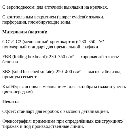
С европодвесом: для аптечной выкладки на крючках.
С контрольным вскрытием (tamper evident): язычки,
перфорация, пломбирующие зоны.
Материалы (картон):
GC1/GC2 (мелованный хромокартон): 230–350 г/м² —
популярный стандарт для премиальной графики.
FBB (folding boxboard): 230–350 г/м² — хорошая жёсткость/
белизна.
SBS (solid bleached sulfate): 250–400 г/м² — высокая белизна,
премиум сегмент.
Kraft/бурая основа с мелованием: для эко-образа (важно учесть
цветопередачу).
Печать:
Офсет: стандарт для коробок с высокой детализацией.
Флексография: применима при определённых конструкциях/
тиражах и под производственные линии.