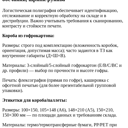
Логистическая полиграфия обеспечивает идентификацию,
отслеживание и корректную обработку на складе и в
дистрибуции. Важно учитывать требования к сканированию,
контрасту и стойкости печати.
Короба из гофрокартона:
Размеры: строго под комплектацию (вложенность коробок,
ориентация, допустимая масса); часто задаются в ТЗ как
внутренние габариты (Д×Ш×В).
Материалы: 3-слойный/5-слойный гофрокартон (E/B/C/BC и
др. профили) — выбор по прочности и высоте гофры.
Печать: флексография (прямая по гофре), кашировка с
офсетной печатью (для более презентабельной групповой
упаковки).
Этикетки для короба/паллеты:
Размеры: 100×150, 105×148 (A6), 148×210 (A5), 150×210,
150×300 мм — по площади данных и требованиям склада.
Материалы: термо/термотрансферные бумаги, PP/PET при