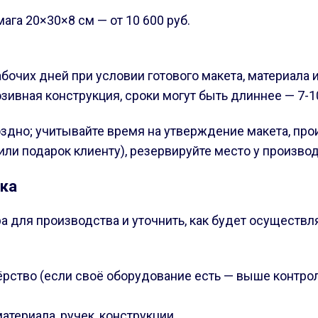
мага 20×30×8 см — от 10 600 руб.
очих дней при условии готового макета, материала и
юзивная конструкция, сроки могут быть длиннее — 7-1
оздно; учитывайте время на утверждение макета, про
 или подарок клиенту), резервируйте место у произво
ика
ёра для производства и уточнить, как будет осуществл
рство (если своё оборудование есть — выше контрол
атериала, ручек, конструкции.