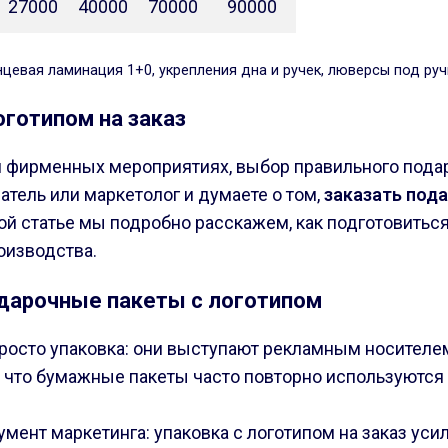
27000
40000
70000
90000
нцевая ламинация 1+0, укрепления дна и ручек, люверсы под ручк
оготипом на заказ
и фирменных мероприятиях, выбор правильного подаро
тель или маркетолог и думаете о том,
заказать под
ой статье мы подробно расскажем, как подготовиться
оизводства.
одарочные пакеты с логотипом
росто упаковка: они выступают рекламным носителе
но, что бумажные пакеты часто повторно используютс
мент маркетинга: упаковка с логотипом на заказ ус