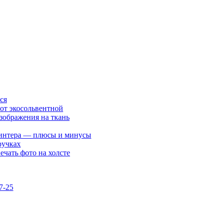
ся
 от экосольвентной
изображения на ткань
принтера — плюсы и минусы
ручках
ечать фото на холсте
7-25