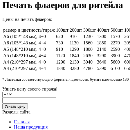
Печать флаеров для ритейла
Цены на печать флаеров:
размер и цветность/тираж
100шт
200шт
300шт
400шт
500шт
10
А6 (105*148 мм), 4+0
620
910
1230
1300
1570
26
А6 (105*148 мм), 4+4
730
1130
1560
1850
2270
39
А5 (148*210 мм), 4+0
910
1290
1800
2140
2590
40
А5 (148*210 мм), 4+4
1120
1840
2630
3290
3900
47
А4 (210*297 мм), 4+0
1290
2130
3040
3640
5600
60
А4 (210*297 мм), 4+4
1840
3280
4780
5390
6100
65
* Листовки соответствующего формата и цветности, бумага плотностью 130 г
Узнать цену
своего тиража!
Узнать цену
Разделы сайта
Главная
Наша продукция