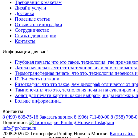
Требования к макетам
Дизайн услуги
Доставка
Полезные статьи
Отзывы о типографии
Сотрудничество
Связь с директором
Контакты
Информация для вас!
Глубокая печать: что это такое, технология, где применяет
Латексная печать: что это за технология и чем отличается
Термотрансферная печать: что это, технология переноса 
DTF-печать на ткани
Ризография: что это такое, чем ризограф отличается от 
Тампопечать: что это, технология печати на сувенирах и 
Холст для печати картин: какой выбрать, виды натяжки, п
Больше информации...
Контакты
8 (499)
685-75-16
Заказать звонок
8 (906)
711-80-00
8 (958)
798-0
Подпишись
info@pr-home.ru
2008-2026 © Типография Printing House в Москве.
Карта сайта