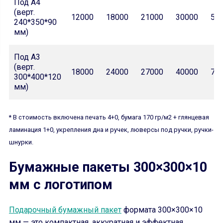
Под А4
(верт.
12000
18000
21000
30000
50
240*350*90
мм)
Под А3
(верт.
18000
24000
27000
40000
70
300*400*120
мм)
* В стоимость включена печать 4+0, бумага 170 гр/м2 + глянцевая
ламинация 1+0, укрепления дна и ручек, люверсы под ручки, ручки-
шнурки.
Бумажные пакеты 300×300×10
мм с логотипом
Подарочный бумажный пакет
формата 300×300×10
мм — это компактная, аккуратная и эффектная