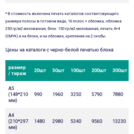
* В стоимость включена печать каталогов соответсвующего
размера полосы в готовом виде, 16 полос + обложка, обложка:
250 гр/м2 мелованная, блок: 150 гр/м2 мелованная, печать 4+4
(CMYK) и на блоке, и на обложке, крепление на 2 скобы.
Цены на каталоги с черно-белой печатью блока:
размер
20шт
50шт
100шт
200шт
300шт
/ тираж
А5
(148*210
990
1960
3250
5790
7880
мм)
А4
(210*297
1480
2980
5340
9560
13230
мм)