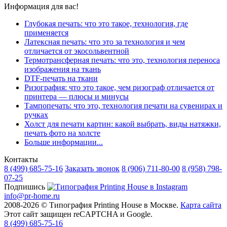
Информация для вас!
Глубокая печать: что это такое, технология, где
применяется
Латексная печать: что это за технология и чем
отличается от экосольвентной
Термотрансферная печать: что это, технология переноса
изображения на ткань
DTF-печать на ткани
Ризография: что это такое, чем ризограф отличается от
принтера — плюсы и минусы
Тампопечать: что это, технология печати на сувенирах и
ручках
Холст для печати картин: какой выбрать, виды натяжки,
печать фото на холсте
Больше информации...
Контакты
8 (499)
685-75-16
Заказать звонок
8 (906)
711-80-00
8 (958)
798-
07-25
Подпишись
info@pr-home.ru
2008-2026 © Типография Printing House в Москве.
Карта сайта
Этот сайт защищен reCAPTCHA и Google.
8 (499)
685-75-16