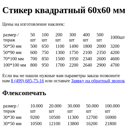
Стикер квадратный 60х60 мм
Цены на изготовление наклеек:
размер /
50
100
200
300
400
500
1000шт
тираж
шт
шт
шт
шт
шт
шт
50*50 мм
500
650
1100
1490
1800
2000
3200
50*90 мм
600
750
1300
1750
2100
2350
4200
70*100 мм
700
850
1500
1950
2340
2600
4600
100*100 мм
800
950
1700
2200
2640
2900
4700
Если вы не нашли нужные вам параметры заказа позвоните
нам
8 (499) 685-75-16
или оставьте
Заявку на обратный звонок
Флексопечать
размер /
10.000
20.000
30.000
50.000
100.000
тираж
шт
шт
шт
шт
шт
30*30 мм
9200
10500
11300
12700
16900
30*50 мм
10500
12100
13800
16200
21800