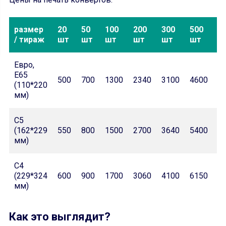
размер
20
50
100
200
300
500
1
/ тираж
шт
шт
шт
шт
шт
шт
ш
Евро,
Е65
500
700
1300
2340
3100
4600
7
(110*220
мм)
С5
(162*229
550
800
1500
2700
3640
5400
8
мм)
С4
(229*324
600
900
1700
3060
4100
6150
9
мм)
Как это выглядит?