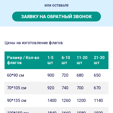
или оставьте
ЗАЯВКУ НА ОБРАТНЫЙ ЗВОНОК
Цены на изготовление флагов:
Размер / Кол-во
1-5
6-10
11-20
21-30
флагов
шт
шт
шт
шт
60*90 см
900
720
680
650
70*105 см
920
740
700
670
90*135 см
1400
1260
1200
1140