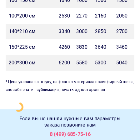
100*150 см
1840
1660
1580
1500
100*200 см
2530
2270
2160
2050
140*210 см
3340
3000
2850
2700
150*225 см
4260
3830
3640
3460
200*300 см
6200
5580
5300
5040
* Цена указана за штуку, на флаг из материала полиэфирный шелк,
способ печати - сублимация, печать односторонняя
Если вы не нашли нужные вам параметры
заказа позвоните нам
8 (499) 685-75-16