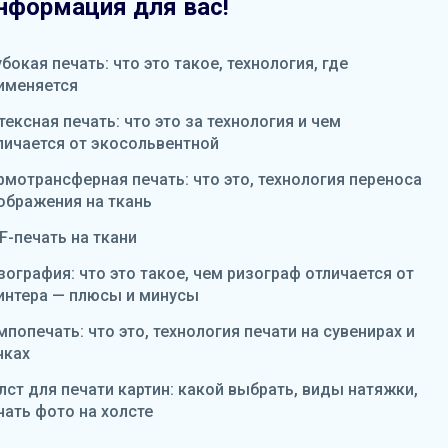
нформация для вас!
убокая печать: что это такое, технология, где
именяется
тексная печать: что это за технология и чем
личается от экосольвентной
рмотрансферная печать: что это, технология переноса
ображения на ткань
F-печать на ткани
зография: что это такое, чем ризограф отличается от
интера — плюсы и минусы
мпопечать: что это, технология печати на сувенирах и
чках
лст для печати картин: какой выбрать, виды натяжки,
чать фото на холсте