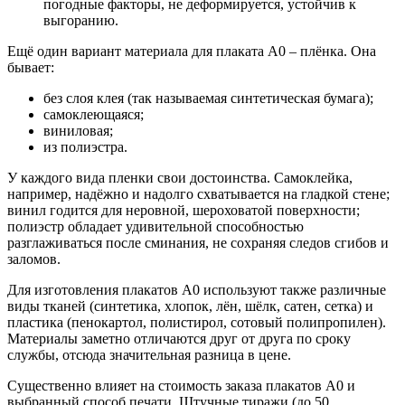
погодные факторы, не деформируется, устойчив к
выгоранию.
Ещё один вариант материала для плаката А0 – плёнка. Она
бывает:
без слоя клея (так называемая синтетическая бумага);
самоклеющаяся;
виниловая;
из полиэстра.
У каждого вида пленки свои достоинства. Самоклейка,
например, надёжно и надолго схватывается на гладкой стене;
винил годится для неровной, шероховатой поверхности;
полиэстр обладает удивительной способностью
разглаживаться после сминания, не сохраняя следов сгибов и
заломов.
Для изготовления плакатов А0 используют также различные
виды тканей (синтетика, хлопок, лён, шёлк, сатен, сетка) и
пластика (пенокартол, полистирол, сотовый полипропилен).
Материалы заметно отличаются друг от друга по сроку
службы, отсюда значительная разница в цене.
Существенно влияет на стоимость заказа плакатов А0 и
выбранный способ печати. Штучные тиражи (до 50