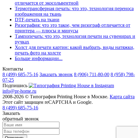
отличается от экосольвентной
Термотрансферная печать: что это, технология переноса
изображения на ткань
DTF-печать на ткани
Ризография: что это такое, чем ризограф отличается от
принтера — плюсы и минусы
Тампопечать: что это, технология печати на сувенирах и
ручках
Холст для печати картин: какой выбрать, виды натяжки,
печать фото на холсте
Больше информации...
Контакты
8 (499)
685-75-16
Заказать звонок
8 (906)
711-80-00
8 (958)
798-
07-25
Подпишись
info@pr-home.ru
2008-2026 © Типография Printing House в Москве.
Карта сайта
Этот сайт защищен reCAPTCHA и Google.
8 (499)
685-75-16
Заказать
обратный звонок
Отправить