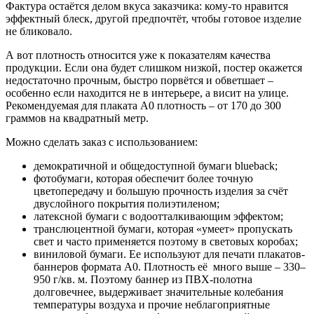
Фактура остаётся делом вкуса заказчика: кому-то нравится
эффектный блеск, другой предпочтёт, чтобы готовое изделие
не бликовало.
А вот плотность относится уже к показателям качества
продукции. Если она будет слишком низкой, постер окажется
недостаточно прочным, быстро порвётся и обветшает –
особенно если находится не в интерьере, а висит на улице.
Рекомендуемая для плаката А0 плотность – от 170 до 300
граммов на квадратный метр.
Можно сделать заказ с использованием:
демократичной и общедоступной бумаги blueback;
фотобумаги, которая обеспечит более точную
цветопередачу и большую прочность изделия за счёт
двуслойного покрытия полиэтиленом;
латексной бумаги с водоотталкивающим эффектом;
транслюцентной бумаги, которая «умеет» пропускать
свет и часто применяется поэтому в световых коробах;
виниловой бумаги. Ее используют для печати плакатов-
баннеров формата А0. Плотность её много выше – 330–
950 г/кв. м. Поэтому баннер из ПВХ-полотна
долговечнее, выдерживает значительные колебания
температуры воздуха и прочие неблагоприятные