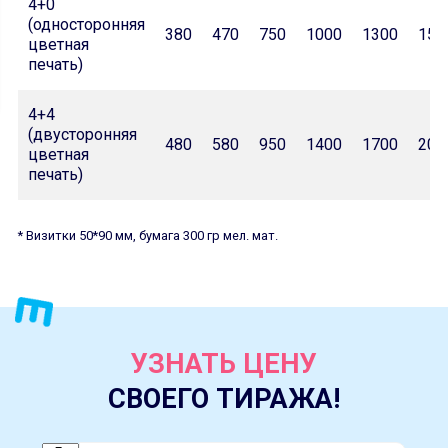
4+0
(односторонняя
380
470
750
1000
1300
150
цветная
печать)
4+4
(двусторонняя
480
580
950
1400
1700
200
цветная
печать)
* Визитки 50*90 мм, бумага 300 гр мел. мат.
УЗНАТЬ ЦЕНУ
СВОЕГО ТИРАЖА!