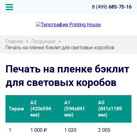
8 (499)
685-75-16
Главная
>
Продукция
>
Печать на пленке бэклит для световых коробов
Печать на пленке бэклит
для световых коробов
А2
А1
А0
Тираж
(420х594
(594х841
(841х1189
мм)
мм)
мм)
1
1 000 ₽
1 020
2 005