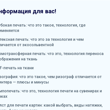
нформация для вас!
убокая печать: что это такое, технология, где
именяется
тексная печать: что это за технология и чем
личается от экосольвентной
рмотрансферная печать: что это, технология переноса
ображения на ткань
F-печать на ткани
зография: что это такое, чем ризограф отличается от
интера — плюсы и минусы
мпопечать: что это, технология печати на сувенирах и
чках
лст для печати картин: какой выбрать, виды натяжки,