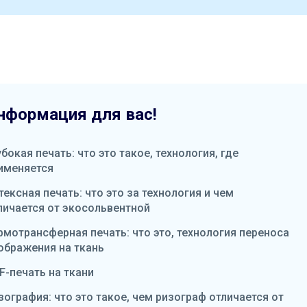
нформация для вас!
убокая печать: что это такое, технология, где
именяется
тексная печать: что это за технология и чем
личается от экосольвентной
рмотрансферная печать: что это, технология переноса
ображения на ткань
F-печать на ткани
зография: что это такое, чем ризограф отличается от