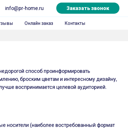
info@pr-home.ru
Заказать звонок
тзывы
Онлайн заказ
Контакты
 недорогой способ проинформировать
рмлению, броским цветам и интересному дизайну,
лучше воспринимается целевой аудиторией.
ные носители (наиболее востребованный формат