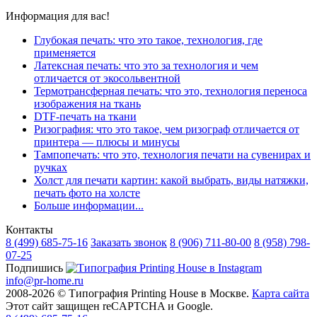
Информация для вас!
Глубокая печать: что это такое, технология, где
применяется
Латексная печать: что это за технология и чем
отличается от экосольвентной
Термотрансферная печать: что это, технология переноса
изображения на ткань
DTF-печать на ткани
Ризография: что это такое, чем ризограф отличается от
принтера — плюсы и минусы
Тампопечать: что это, технология печати на сувенирах и
ручках
Холст для печати картин: какой выбрать, виды натяжки,
печать фото на холсте
Больше информации...
Контакты
8 (499)
685-75-16
Заказать звонок
8 (906)
711-80-00
8 (958)
798-
07-25
Подпишись
info@pr-home.ru
2008-2026 © Типография Printing House в Москве.
Карта сайта
Этот сайт защищен reCAPTCHA и Google.