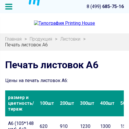
8 (499)
685-75-16
Главная
>
Продукция
>
Листовки
>
Печать листовок А6
Печать листовок А6
Цены на печать листовок А6:
размер и
цветность/
100шт
200шт
300шт
400шт
500
тираж
А6 (105*148
620
910
1230
1300
157