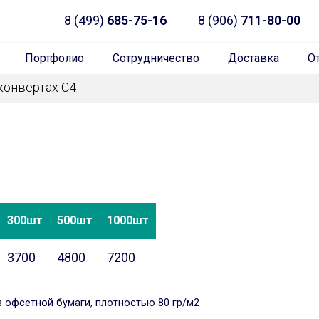
8 (499)
685-75-16
8 (906)
711-80-00
Портфолио
Сотрудничество
Доставка
О
конвертах С4
300шт
500шт
1000шт
3700
4800
7200
з офсетной бумаги, плотностью 80 гр/м2