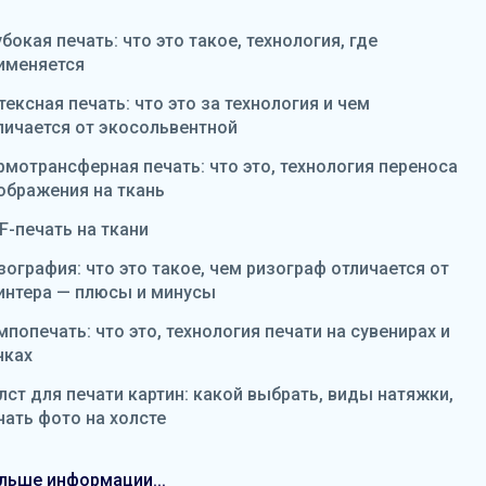
убокая печать: что это такое, технология, где
именяется
тексная печать: что это за технология и чем
личается от экосольвентной
рмотрансферная печать: что это, технология переноса
ображения на ткань
F-печать на ткани
зография: что это такое, чем ризограф отличается от
интера — плюсы и минусы
мпопечать: что это, технология печати на сувенирах и
чках
лст для печати картин: какой выбрать, виды натяжки,
чать фото на холсте
льше информации...