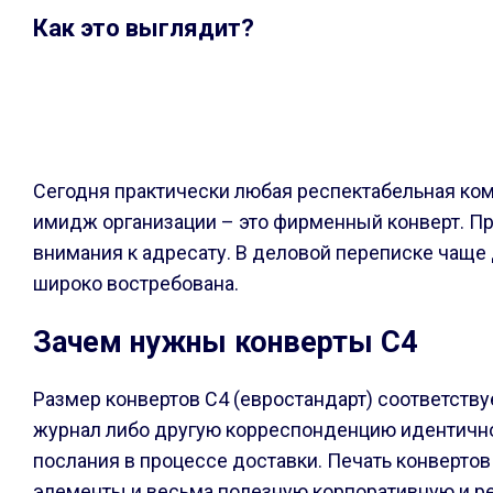
Как это выглядит?
Сегодня практически любая респектабельная ко
имидж организации – это фирменный конверт. П
внимания к адресату. В деловой переписке чаще 
широко востребована.
Зачем нужны конверты С4
Размер конвертов С4 (евростандарт) соответству
журнал либо другую корреспонденцию идентично
послания в процессе доставки. Печать конверто
элементы и весьма полезную корпоративную и 