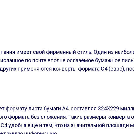
мпания имеет свой фирменный стиль. Один из наибо
рисланное по почте вполне осязаемое бумажное пис
других применяются конверты формата С4 (евро), по
ет формату листа бумаги А4, составляя 324Х229 милл
го формата без сложения. Такие размеры конверта 
в С4 удобна еще и тем, что на значительной площад
рекламную информацию.