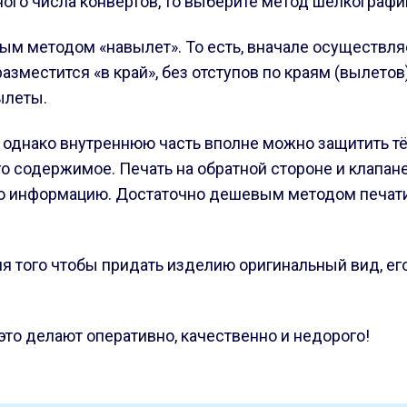
го числа конвертов, то выберите метод шелкографи
м методом «навылет». То есть, вначале осуществляет
разместится «в край», без отступов по краям (вылет
ылеты.
 однако внутреннюю часть вполне можно защитить т
го содержимое. Печать на обратной стороне и клапа
ю информацию. Достаточно дешевым методом печати я
для того чтобы придать изделию оригинальный вид, е
 это делают оперативно, качественно и недорого!