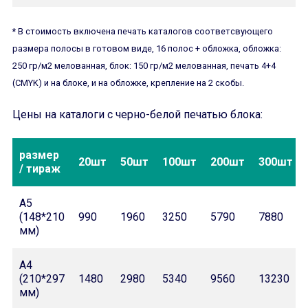
* В стоимость включена печать каталогов соответсвующего
размера полосы в готовом виде, 16 полос + обложка, обложка:
250 гр/м2 мелованная, блок: 150 гр/м2 мелованная, печать 4+4
(CMYK) и на блоке, и на обложке, крепление на 2 скобы.
Цены на каталоги с черно-белой печатью блока:
размер
20шт
50шт
100шт
200шт
300шт
/ тираж
А5
(148*210
990
1960
3250
5790
7880
мм)
А4
(210*297
1480
2980
5340
9560
13230
мм)