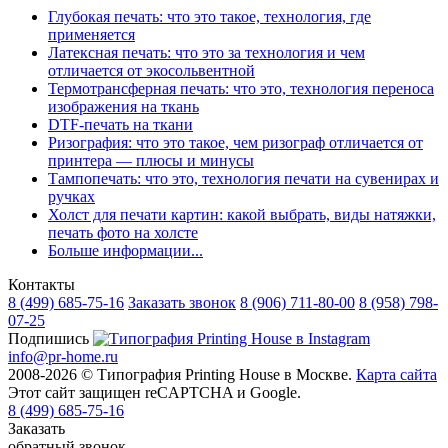
Глубокая печать: что это такое, технология, где
применяется
Латексная печать: что это за технология и чем
отличается от экосольвентной
Термотрансферная печать: что это, технология переноса
изображения на ткань
DTF-печать на ткани
Ризография: что это такое, чем ризограф отличается от
принтера — плюсы и минусы
Тампопечать: что это, технология печати на сувенирах и
ручках
Холст для печати картин: какой выбрать, виды натяжки,
печать фото на холсте
Больше информации...
Контакты
8 (499)
685-75-16
Заказать звонок
8 (906)
711-80-00
8 (958)
798-
07-25
Подпишись
info@pr-home.ru
2008-2026 © Типография Printing House в Москве.
Карта сайта
Этот сайт защищен reCAPTCHA и Google.
8 (499)
685-75-16
Заказать
обратный звонок