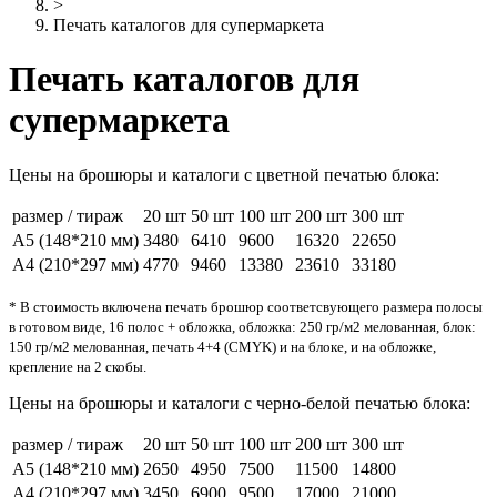
>
Печать каталогов для супермаркета
Печать каталогов для
супермаркета
Цены на брошюры и каталоги с цветной печатью блока:
размер / тираж
20 шт
50 шт
100 шт
200 шт
300 шт
А5 (148*210 мм)
3480
6410
9600
16320
22650
А4 (210*297 мм)
4770
9460
13380
23610
33180
* В стоимость включена печать брошюр соответсвующего размера полосы
в готовом виде, 16 полос + обложка, обложка: 250 гр/м2 мелованная, блок:
150 гр/м2 мелованная, печать 4+4 (CMYK) и на блоке, и на обложке,
крепление на 2 скобы.
Цены на брошюры и каталоги с черно-белой печатью блока:
размер / тираж
20 шт
50 шт
100 шт
200 шт
300 шт
А5 (148*210 мм)
2650
4950
7500
11500
14800
А4 (210*297 мм)
3450
6900
9500
17000
21000