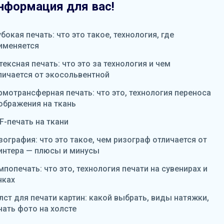
нформация для вас!
убокая печать: что это такое, технология, где
именяется
тексная печать: что это за технология и чем
личается от экосольвентной
рмотрансферная печать: что это, технология переноса
ображения на ткань
F-печать на ткани
зография: что это такое, чем ризограф отличается от
интера — плюсы и минусы
мпопечать: что это, технология печати на сувенирах и
чках
лст для печати картин: какой выбрать, виды натяжки,
чать фото на холсте