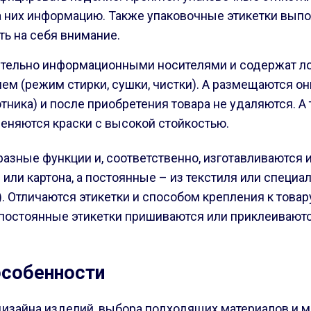
них информацию. Также упаковочные этикетки выполн
ь на себя внимание.
ительно информационными носителями и содержат ло
м (режим стирки, сушки, чистки). А размещаются они
тника) и после приобретения товара не удаляются. А 
именяются краски с высокой стойкостью.
азные функции и, соответственно, изготавливаются и
или картона, а постоянные – из текстиля или специа
). Отличаются этикетки и способом крепления к това
 постоянные этикетки пришиваются или приклеиваютс
особенности
дизайна изделий, выбора подходящих материалов и м