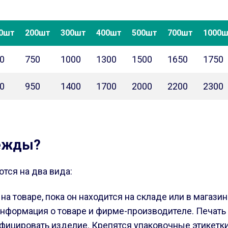
0шт
200шт
300шт
400шт
500шт
700шт
1000
0
750
1000
1300
1500
1650
1750
0
950
1400
1700
2000
2200
2300
дежды?
ся на два вида:
на товаре, пока он находится на складе или в магаз
информация о товаре и фирме-производителе. Печать
фицировать изделие. Крепятся упаковочные этикетк