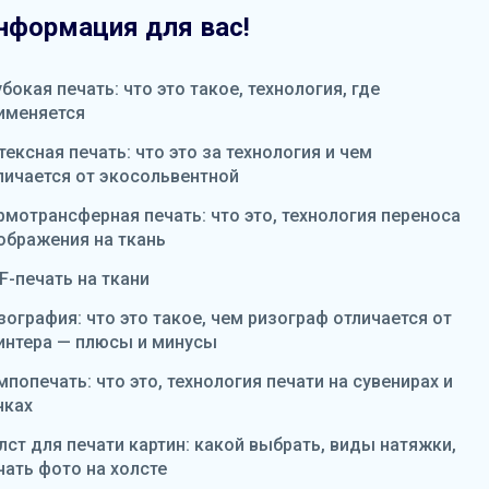
нформация для вас!
убокая печать: что это такое, технология, где
именяется
тексная печать: что это за технология и чем
личается от экосольвентной
рмотрансферная печать: что это, технология переноса
ображения на ткань
F-печать на ткани
зография: что это такое, чем ризограф отличается от
интера — плюсы и минусы
мпопечать: что это, технология печати на сувенирах и
чках
лст для печати картин: какой выбрать, виды натяжки,
чать фото на холсте