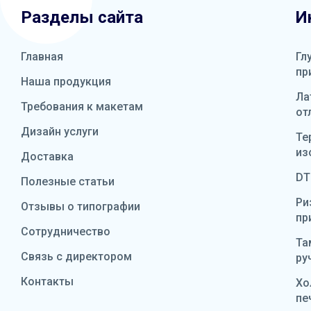
Разделы сайта
И
Главная
Гл
пр
Наша продукция
Ла
Требования к макетам
от
Дизайн услуги
Те
из
Доставка
DT
Полезные статьи
Ри
Отзывы о типографии
пр
Сотрудничество
Та
Связь с директором
ру
Контакты
Хо
пе