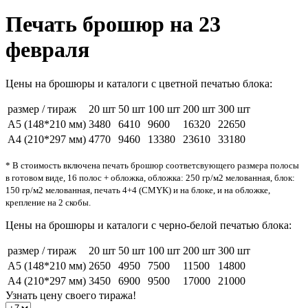
Печать брошюр на 23
февраля
Цены на брошюры и каталоги с цветной печатью блока:
размер / тираж
20 шт
50 шт
100 шт
200 шт
300 шт
А5 (148*210 мм)
3480
6410
9600
16320
22650
А4 (210*297 мм)
4770
9460
13380
23610
33180
* В стоимость включена печать брошюр соответсвующего размера полосы
в готовом виде, 16 полос + обложка, обложка: 250 гр/м2 мелованная, блок:
150 гр/м2 мелованная, печать 4+4 (CMYK) и на блоке, и на обложке,
крепление на 2 скобы.
Цены на брошюры и каталоги с черно-белой печатью блока:
размер / тираж
20 шт
50 шт
100 шт
200 шт
300 шт
А5 (148*210 мм)
2650
4950
7500
11500
14800
А4 (210*297 мм)
3450
6900
9500
17000
21000
Узнать цену
своего тиража!