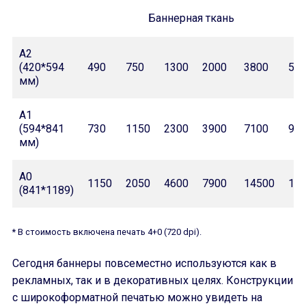
Баннерная ткань
А2
(420*594
490
750
1300
2000
3800
55
мм)
А1
(594*841
730
1150
2300
3900
7100
97
мм)
А0
1150
2050
4600
7900
14500
18
(841*1189)
* В стоимость включена печать 4+0 (720 dpi).
Сегодня баннеры повсеместно используются как в
рекламных, так и в декоративных целях. Конструкции
с широкоформатной печатью можно увидеть на