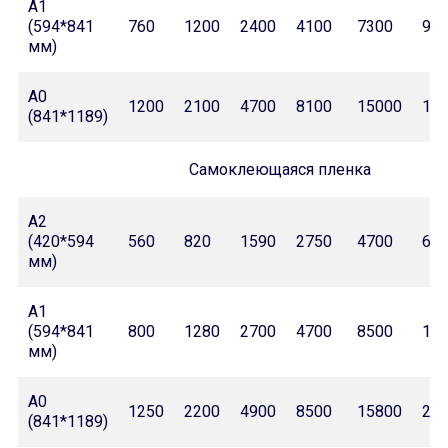
А1
(594*841
760
1200
2400
4100
7300
99
мм)
А0
1200
2100
4700
8100
15000
19
(841*1189)
Самоклеющаяся пленка
А2
(420*594
560
820
1590
2750
4700
66
мм)
А1
(594*841
800
1280
2700
4700
8500
11
мм)
А0
1250
2200
4900
8500
15800
21
(841*1189)