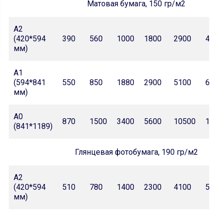
Матовая бумага, 150 гр/м2
А2
(420*594
390
560
1000
1800
2900
42
мм)
А1
(594*841
550
850
1880
2900
5100
69
мм)
А0
870
1500
3400
5600
10500
15
(841*1189)
Глянцевая фотобумага, 190 гр/м2
А2
(420*594
510
780
1400
2300
4100
59
мм)