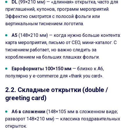
DL
(99×210 мм) — «длинная» открытка, часто для
приглашений, купонов, программ мероприятий.
Эффектно смотрится с полосой фольги или
вертикальным тиснением логотипа.
A5
(148×210 мм) — когда нужно больше контента:
карта мероприятия, письмо от CEO, мини-каталог. С
тиснением работает, но важно следить за
короблением на больших плашках фольги.
Евроформаты 100×150 мм
— близко к A6,
популярно у e-commerce для «thank you card».
2.2. Складные открытки (double /
greeting card)
A6 в сложении
(148×105 мм в сложенном виде;
разворот 148×210 мм) — классика поздравительных
открыток.