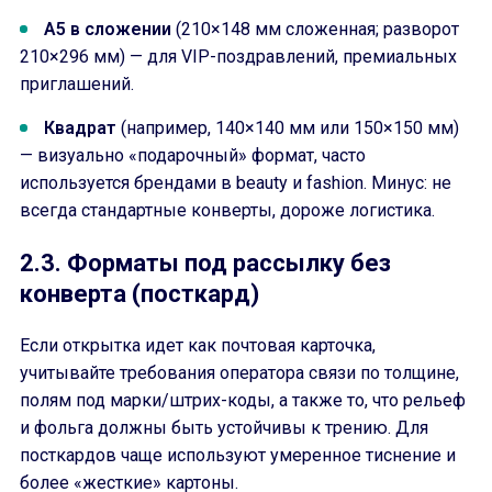
A5 в сложении
(210×148 мм сложенная; разворот
210×296 мм) — для VIP-поздравлений, премиальных
приглашений.
Квадрат
(например, 140×140 мм или 150×150 мм)
— визуально «подарочный» формат, часто
используется брендами в beauty и fashion. Минус: не
всегда стандартные конверты, дороже логистика.
2.3. Форматы под рассылку без
конверта (посткард)
Если открытка идет как почтовая карточка,
учитывайте требования оператора связи по толщине,
полям под марки/штрих-коды, а также то, что рельеф
и фольга должны быть устойчивы к трению. Для
посткардов чаще используют умеренное тиснение и
более «жесткие» картоны.