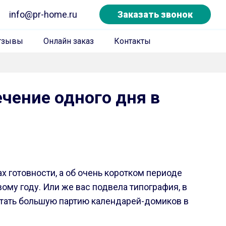
info@pr-home.ru
Заказать звонок
тзывы
Онлайн заказ
Контакты
чение одного дня в
х готовности, а об очень коротком периоде
ому году. Или же вас подвела типография, в
чатать большую партию календарей-домиков в