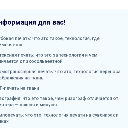
нформация для вас!
убокая печать: что это такое, технология, где
именяется
тексная печать: что это за технология и чем
личается от экосольвентной
рмотрансферная печать: что это, технология переноса
ображения на ткань
F-печать на ткани
зография: что это такое, чем ризограф отличается от
интера — плюсы и минусы
мпопечать: что это, технология печати на сувенирах и
чках