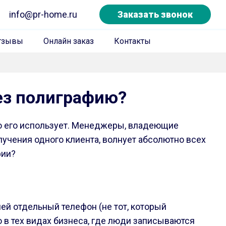
info@pr-home.ru
Заказать звонок
тзывы
Онлайн заказ
Контакты
ез полиграфию?
кто его использует. Менеджеры, владеющие
лучения одного клиента, волнует абсолютно всех
фии?
й отдельный телефон (не тот, который
о в тех видах бизнеса, где люди записываются