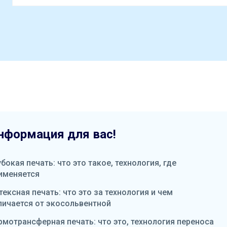
нформация для вас!
убокая печать: что это такое, технология, где
именяется
тексная печать: что это за технология и чем
личается от экосольвентной
рмотрансферная печать: что это, технология переноса