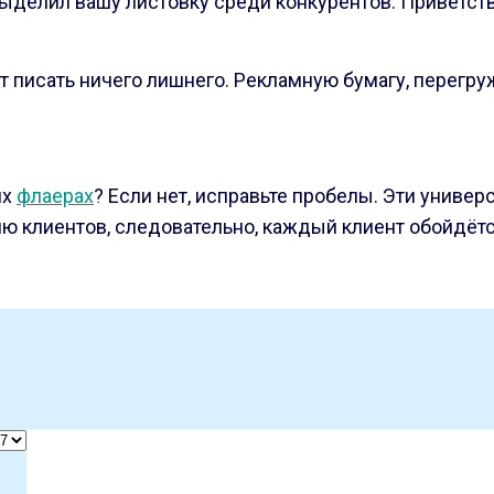
ыделил вашу листовку среди конкурентов. Приветст
писать ничего лишнего. Рекламную бумагу, перегруж
их
флаерах
? Если нет, исправьте пробелы. Эти унив
 клиентов, следовательно, каждый клиент обойдёт