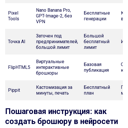
Nano Banana Pro,
Pixel
Бесплатные
Кр
GPT-Image-2, без
Tools
генерации
ви
VPN
Заточен под
Большой
Точка AI
предпринимателей,
бесплатный
ИП
большой лимит
лимит
Виртуальные
Базовая
Он
FlipHTML5
интерактивные
публикация
кат
брошюры
Кастомизация за
Бесплатный
Пе
Pippit
минуты, печать
план
ма
Пошаговая инструкция: как
создать брошюру в нейросети