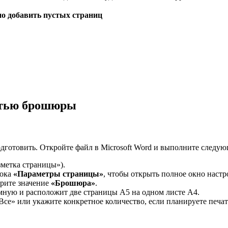
о добавить пустых страниц
атью брошюры
готовить. Откройте файл в Microsoft Word и выполните следую
зметка страницы»).
лока
«Параметры страницы»
, чтобы открыть полное окно настр
рите значение
«Брошюра»
.
мную и расположит две страницы А5 на одном листе А4.
Все» или укажите конкретное количество, если планируете печат