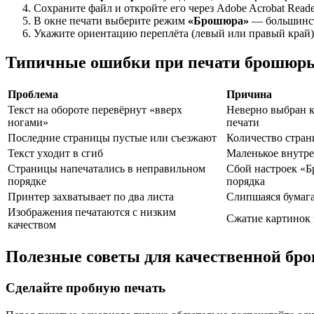
Сохраните файл и откройте его через Adobe Acrobat Rea
В окне печати выберите режим
«Брошюра»
— большинст
Укажите ориентацию переплёта (левый или правый край)
Типичные ошибки при печати брошюры
Проблема
Причина
Текст на обороте перевёрнут «вверх
Неверно выбран к
ногами»
печати
Последние страницы пустые или съезжают
Количество стран
Текст уходит в сгиб
Маленькое внутре
Страницы напечатались в неправильном
Сбой настроек «Б
порядке
порядка
Принтер захватывает по два листа
Слипшаяся бумага
Изображения печатаются с низким
Сжатие картинок 
качеством
Полезные советы для качественной б
Сделайте пробную печать