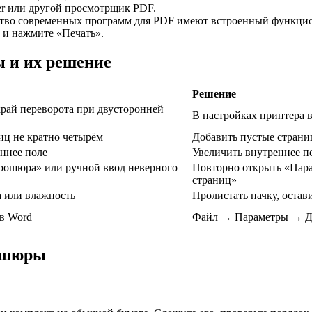
der или другой просмотрщик PDF.
во современных программ для PDF имеют встроенный функцион
 и нажмите «Печать».
 и их решение
Решение
рай переворота при двусторонней
В настройках принтера в
иц не кратно четырём
Добавить пустые страни
ннее поле
Увеличить внутреннее по
рошюра» или ручной ввод неверного
Повторно открыть «Пара
страниц»
 или влажность
Пролистать пачку, остав
в Word
Файл → Параметры → До
рошюры