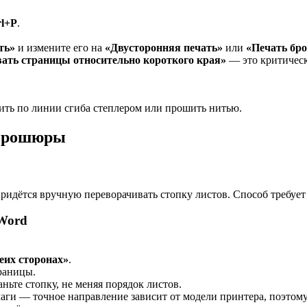
rl+P
.
ть»
и измените его на
«Двусторонняя печать»
или
«Печать бр
ать страницы относительно короткого края»
— это критическ
пить по линии сгиба степлером или прошить нитью.
 брошюры
 придётся вручную переворачивать стопку листов. Способ требует
Word
еих сторонах»
.
траницы.
ньте стопку, не меняя порядок листов.
маги — точное направление зависит от модели принтера, поэтому