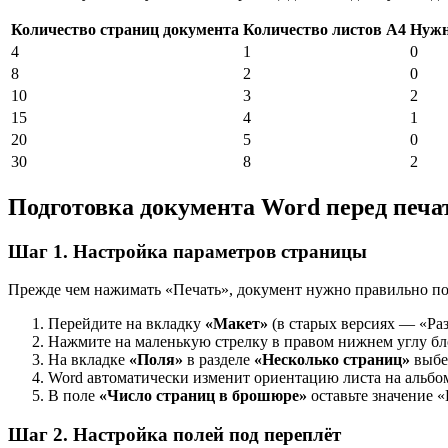
Количество страниц документа
Количество листов А4
Нужн
4
1
0
8
2
0
10
3
2
15
4
1
20
5
0
30
8
2
Подготовка документа Word перед печ
Шаг 1. Настройка параметров страницы
Прежде чем нажимать «Печать», документ нужно правильно под
Перейдите на вкладку
«Макет»
(в старых версиях — «Ра
Нажмите на маленькую стрелку в правом нижнем углу б
На вкладке
«Поля»
в разделе
«Несколько страниц»
выбе
Word автоматически изменит ориентацию листа на альбо
В поле
«Число страниц в брошюре»
оставьте значение «
Шаг 2. Настройка полей под переплёт