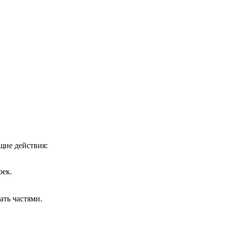
щие действия:
оек.
ать частями.