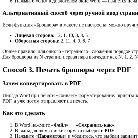
Нажмите «ОК» в диалоговом окне Word — начнётся печат
Альтернативный способ через ручной ввод стран
Если функция «Брошюра» в макете не настроена, можно вручную
Лицевая сторона:
12, 1, 10, 3, 8, 5
Оборотная сторона:
2, 11, 4, 9, 6, 7
Общее правило: для одного «тетрадного» сложения порядок стр
Для брошюры из N страниц первая пара выглядит как N, 1, 2, N−
Способ 3. Печать брошюры через PDF
Зачем конвертировать в PDF
Иногда Word при печати «сбивает» форматирование: шрифты за
PDF, а уже потом отправляют на печать.
Как это сделать
В Word нажмите
«Файл» → «Сохранить как»
.
В выпадающем списке формата выберите
PDF
.
Нажмите
«Параметры»
и убедитесь, что выбран вариант