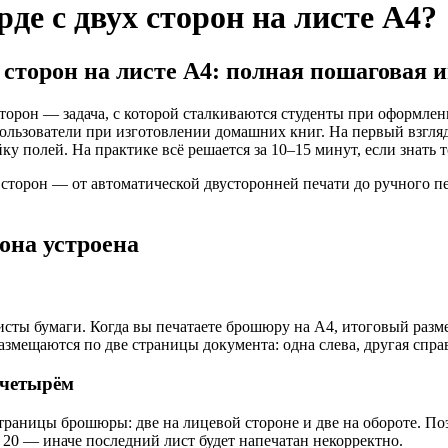
де с двух сторон на листе А4?
 сторон на листе А4: полная пошаговая 
сторон — задача, с которой сталкиваются студенты при оформлен
льзователи при изготовлении домашних книг. На первый взгляд
ку полей. На практике всё решается за 10–15 минут, если знать
х сторон — от автоматической двусторонней печати до ручного 
она устроена
ты бумаги. Когда вы печатаете брошюру на А4, итоговый размер
азмещаются по две страницы документа: одна слева, другая спра
 четырём
траницы брошюры: две на лицевой стороне и две на обороте. По
о 20 — иначе последний лист будет напечатан некорректно.