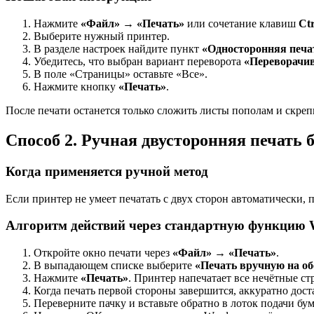
Нажмите
«Файл» → «Печать»
или сочетание клавиш
Ct
Выберите нужный принтер.
В разделе настроек найдите пункт
«Односторонняя печа
Убедитесь, что выбран вариант переворота
«Переворачив
В поле «Страницы» оставьте «Все».
Нажмите кнопку
«Печать»
.
После печати останется только сложить листы пополам и скре
Способ 2. Ручная двусторонняя печать
Когда применяется ручной метод
Если принтер не умеет печатать с двух сторон автоматически,
Алгоритм действий через стандартную функцию 
Откройте окно печати через
«Файл» → «Печать»
.
В выпадающем списке выберите
«Печать вручную на об
Нажмите
«Печать»
. Принтер напечатает все нечётные с
Когда печать первой стороны завершится, аккуратно доста
Переверните пачку и вставьте обратно в лоток подачи бу