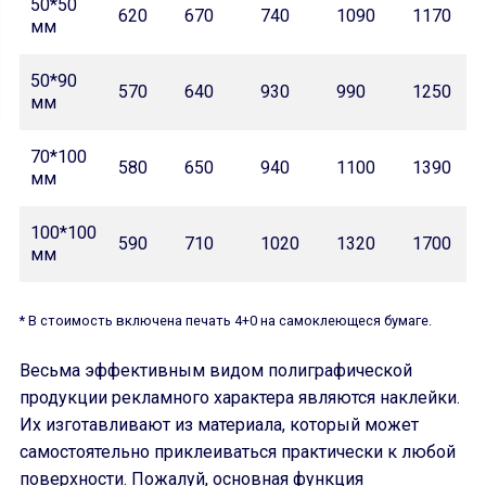
50*50
620
670
740
1090
1170
мм
50*90
570
640
930
990
1250
мм
70*100
580
650
940
1100
1390
мм
100*100
590
710
1020
1320
1700
мм
* В стоимость включена печать 4+0 на самоклеющеся бумаге.
Весьма эффективным видом полиграфической
продукции рекламного характера являются наклейки.
Их изготавливают из материала, который может
самостоятельно приклеиваться практически к любой
поверхности. Пожалуй, основная функция