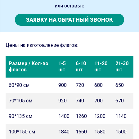
или оставьте
ЗАЯВКУ НА ОБРАТНЫЙ ЗВОНОК
Цены на изготовление флагов:
Размер / Кол-во
1-5
6-10
11-20
21-30
флагов
шт
шт
шт
шт
60*90 см
900
720
680
650
70*105
см
920
740
700
670
90*135
см
1400
1260
1200
1140
100*150
см
1840
1660
1580
1500