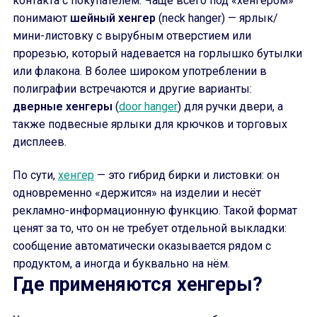
контакта с покупателем. Чаще всего под «хенгером»
понимают
шейный хенгер
(neck hanger) — ярлык/
мини-листовку с вырубным отверстием или
прорезью, который надевается на горлышко бутылки
или флакона. В более широком употреблении в
полиграфии встречаются и другие варианты:
дверные хенгеры
(
door hanger
) для ручки двери, а
также подвесные ярлыки для крючков и торговых
дисплеев.
По сути,
хенгер
— это гибрид бирки и листовки: он
одновременно «держится» на изделии и несёт
рекламно-информационную функцию. Такой формат
ценят за то, что он не требует отдельной выкладки:
сообщение автоматически оказывается рядом с
продуктом, а иногда и буквально на нём.
Где применяются хенгеры?