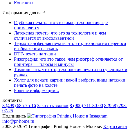
Контакты
Информация для вас!
Глубокая печать: что это такое, технология, где
применяется
Латексная печать: что это за технология и чем
отличается от экосольвентной
Термотрансферная печать: что это, технология переноса
изображения на ткань
DTF-печать на ткани
Ризография: что это такое, чем ризограф отличается от
принтера — плюсы и минусы
Тампопечать: что это, технология печати на сувенирах и
ручках
Холст для печати картин: какой выбрать, виды натяжки,
печать фото на холсте
Больше информации...
Контакты
8 (499)
685-75-16
Заказать звонок
8 (906)
711-80-00
8 (958)
798-
07-25
Подпишись
info@pr-home.ru
2008-2026 © Типография Printing House в Москве.
Карта сайта