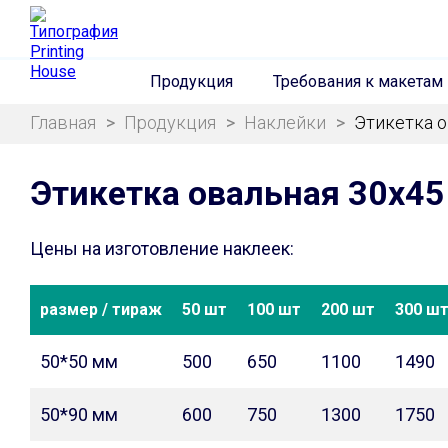
Продукция
Требования к макетам
Главная
>
Продукция
>
Наклейки
>
Этикетка о
Этикетка овальная 30х4
Цены на изготовление наклеек:
размер / тираж
50 шт
100 шт
200 шт
300 ш
50*50 мм
500
650
1100
1490
50*90 мм
600
750
1300
1750