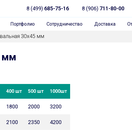
8 (499)
685-75-16
8 (906)
711-80-00
Портфолио
Сотрудничество
Доставка
О
вальная 30х45 мм
5 мм
т
400 шт
500 шт
1000шт
1800
2000
3200
2100
2350
4200