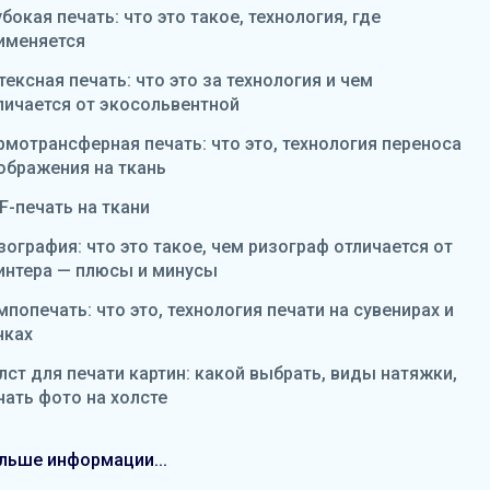
убокая печать: что это такое, технология, где
именяется
тексная печать: что это за технология и чем
личается от экосольвентной
рмотрансферная печать: что это, технология переноса
ображения на ткань
F-печать на ткани
зография: что это такое, чем ризограф отличается от
интера — плюсы и минусы
мпопечать: что это, технология печати на сувенирах и
чках
лст для печати картин: какой выбрать, виды натяжки,
чать фото на холсте
льше информации...