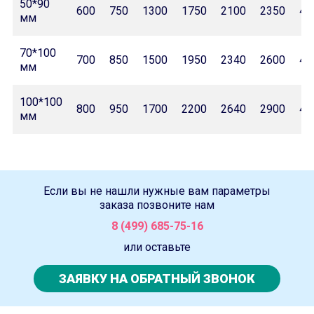
50*90
600
750
1300
1750
2100
2350
42
мм
70*100
700
850
1500
1950
2340
2600
46
мм
100*100
800
950
1700
2200
2640
2900
47
мм
Если вы не нашли нужные вам параметры
заказа позвоните нам
8 (499) 685-75-16
или оставьте
ЗАЯВКУ НА ОБРАТНЫЙ ЗВОНОК