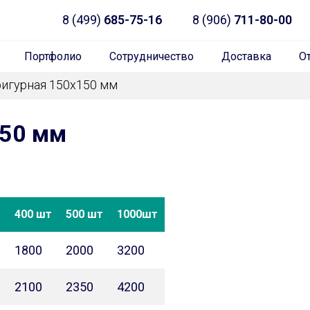
8 (499)
685-75-16
8 (906)
711-80-00
Портфолио
Сотрудничество
Доставка
О
фигурная 150х150 мм
150 мм
т
400 шт
500 шт
1000шт
1800
2000
3200
2100
2350
4200