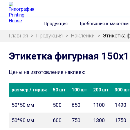
Продукция
Требования к макетам
Главная
>
Продукция
>
Наклейки
>
Этикетка 
Этикетка фигурная 150х
Цены на изготовление наклеек:
размер / тираж
50 шт
100 шт
200 шт
300 ш
50*50 мм
500
650
1100
1490
50*90 мм
600
750
1300
1750