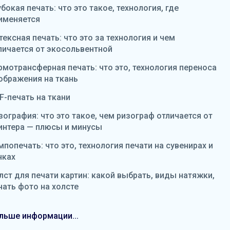
убокая печать: что это такое, технология, где
именяется
тексная печать: что это за технология и чем
личается от экосольвентной
рмотрансферная печать: что это, технология переноса
ображения на ткань
F-печать на ткани
зография: что это такое, чем ризограф отличается от
интера — плюсы и минусы
мпопечать: что это, технология печати на сувенирах и
чках
лст для печати картин: какой выбрать, виды натяжки,
чать фото на холсте
льше информации...