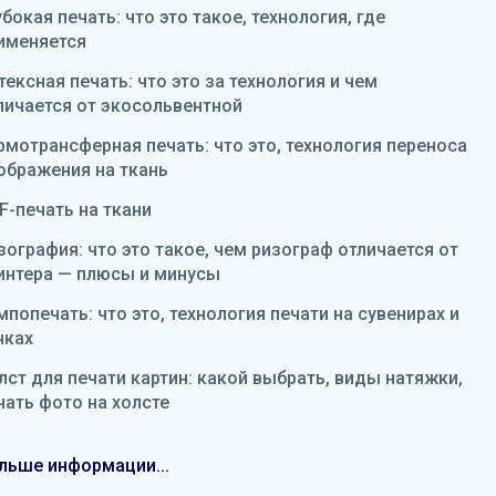
убокая печать: что это такое, технология, где
именяется
тексная печать: что это за технология и чем
личается от экосольвентной
рмотрансферная печать: что это, технология переноса
ображения на ткань
F-печать на ткани
зография: что это такое, чем ризограф отличается от
интера — плюсы и минусы
мпопечать: что это, технология печати на сувенирах и
чках
лст для печати картин: какой выбрать, виды натяжки,
чать фото на холсте
льше информации...