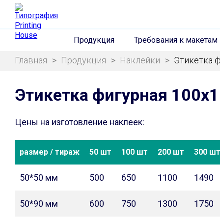
Продукция
Требования к макетам
Главная
>
Продукция
>
Наклейки
>
Этикетка 
Этикетка фигурная 100х
Цены на изготовление наклеек:
размер / тираж
50 шт
100 шт
200 шт
300 ш
50*50 мм
500
650
1100
1490
50*90 мм
600
750
1300
1750