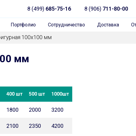
8 (499)
685-75-16
8 (906)
711-80-00
Портфолио
Сотрудничество
Доставка
О
фигурная 100х100 мм
100 мм
т
400 шт
500 шт
1000шт
1800
2000
3200
2100
2350
4200