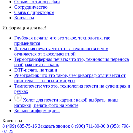
Отзывы о типографии
Сотрудничество
Связь с директором
Контакты
Информация для вас!
Глубокая печать: что это такое, технология, где
применяется
Латексная печать: что это за технология и чем
отличается от экосольвентной
Термотрансферная печать: что это, технология переноса
изображения на ткань
DTF-печать на ткани
Ризография: что это такое, чем ризограф отличается от
принтера — плюсы и минусы
Тампопечать: что это, технология печати на сувенирах и
ручках
Холст для печати картин: какой выбрать, виды
натяжки, печать фото на холсте
Больше информации...
Контакты
8 (499)
685-75-16
Заказать звонок
8 (906)
711-80-00
8 (958)
798-
07-25