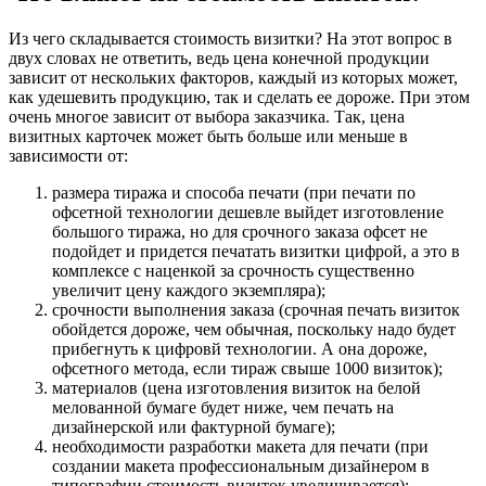
Из чего складывается стоимость визитки? На этот вопрос в
двух словах не ответить, ведь цена конечной продукции
зависит от нескольких факторов, каждый из которых может,
как удешевить продукцию, так и сделать ее дороже. При этом
очень многое зависит от выбора заказчика. Так, цена
визитных карточек может быть больше или меньше в
зависимости от:
размера тиража и способа печати (при печати по
офсетной технологии дешевле выйдет изготовление
большого тиража, но для срочного заказа офсет не
подойдет и придется печатать визитки цифрой, а это в
комплексе с наценкой за срочность существенно
увеличит цену каждого экземпляра);
срочности выполнения заказа (срочная печать визиток
обойдется дороже, чем обычная, поскольку надо будет
прибегнуть к цифровй технологии. А она дороже,
офсетного метода, если тираж свыше 1000 визиток);
материалов (цена изготовления визиток на белой
мелованной бумаге будет ниже, чем печать на
дизайнерской или фактурной бумаге);
необходимости разработки макета для печати (при
создании макета профессиональным дизайнером в
типографии стоимость визиток увеличивается);