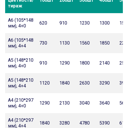
цветность/
100шт
200шт
300шт
400шт
500
тираж
А6 (105*148
620
910
1230
1300
157
мм), 4+0
А6 (105*148
730
1130
1560
1850
227
мм), 4+4
А5 (148*210
910
1290
1800
2140
259
мм), 4+0
А5 (148*210
1120
1840
2630
3290
390
мм), 4+4
А4 (210*297
1290
2130
3040
3640
560
мм), 4+0
А4 (210*297
1840
3280
4780
5390
610
мм), 4+4