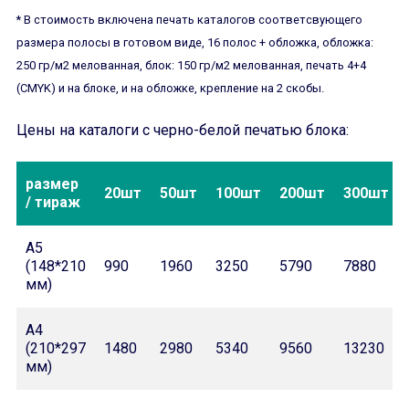
* В стоимость включена печать каталогов соответсвующего
размера полосы в готовом виде, 16 полос + обложка, обложка:
250 гр/м2 мелованная, блок: 150 гр/м2 мелованная, печать 4+4
(CMYK) и на блоке, и на обложке, крепление на 2 скобы.
Цены на каталоги с черно-белой печатью блока:
размер
20шт
50шт
100шт
200шт
300шт
/ тираж
А5
(148*210
990
1960
3250
5790
7880
мм)
А4
(210*297
1480
2980
5340
9560
13230
мм)