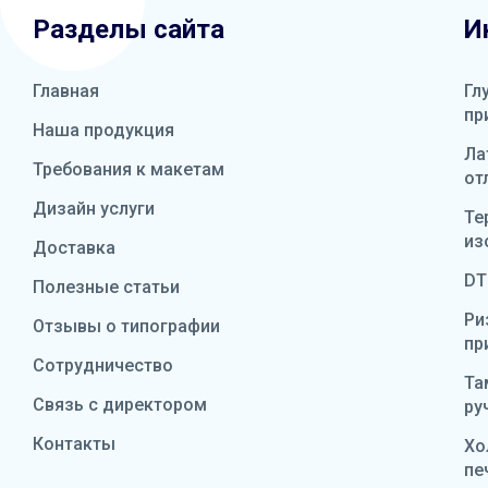
Разделы сайта
И
Главная
Гл
пр
Наша продукция
Ла
Требования к макетам
от
Дизайн услуги
Те
из
Доставка
DT
Полезные статьи
Ри
Отзывы о типографии
пр
Сотрудничество
Та
Связь с директором
ру
Контакты
Хо
пе