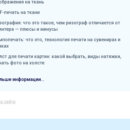
ображения на ткань
F-печать на ткани
зография: что это такое, чем ризограф отличается от
интера — плюсы и минусы
мпопечать: что это, технология печати на сувенирах и
чках
лст для печати картин: какой выбрать, виды натяжки,
чать фото на холсте
льше информации...
а сайта