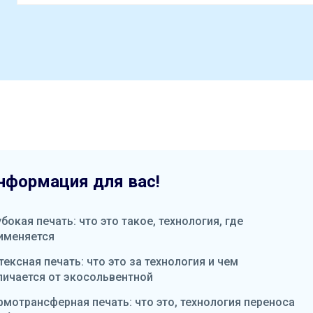
нформация для вас!
убокая печать: что это такое, технология, где
именяется
тексная печать: что это за технология и чем
личается от экосольвентной
рмотрансферная печать: что это, технология переноса